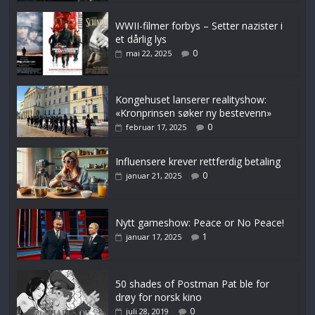
WWII-filmer forbys – Setter nazister i
et dårlig lys
0
mai 22, 2025
Kongehuset lanserer realityshow:
«Kronprinsen søker ny bestevenn»
0
februar 17, 2025
Influensere krever rettferdig betaling
0
januar 21, 2025
Nytt gameshow: Peace or No Peace!
1
januar 17, 2025
50 shades of Postman Pat ble for
drøy for norsk kino
0
juli 28, 2019