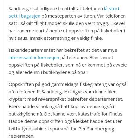
Sandberg skal tidligere ha uttalt at telefonen
lå stort
sett i bagasjen
på mesteparten av turen. Var telefonen
satt i såkalt “flight mode” skulle den vært trygg. Likevel
har iranerne klart å hente ut oppskriften på fiskeboller i
hvit saus. Iransk etterretning er veldig flinke.
Fiskeridepartementet har bekreftet at det var mye
interessant informasjon
på telefonen. Blant annet
oppskriften på fiskeboller, som nå er kommet på avveie
og allerede inn i butikkhyllene på Spar.
Oppskriften på god gammeldags fiskegrateng var også
på telefonen til Sandberg. Heldigvis var denne filen
kryptert med røverspråket bekrefter departementet.
Ellers hadde vi nok også hatt kopi av denne også i
butikkhyllene nå. Det kunne vært katastrofe for Findus.
Hadde denne oppskriften også lekket hadde det uten
tvil betydd kabinettspørsmål for Per Sandberg og
regjeringen.