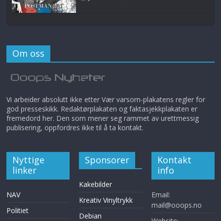
Om oss
Vi arbeider absolutt ikke etter Vær varsom-plakatens regler for
god presseskikk. Redaktørplakaten og faktasjekkplakaten er
fremedord her. Den som mener seg rammet av urettmessig
publisering, oppfordres ikke til å ta kontakt.
Nyttige
Sponsorer
Kontakt
linker
info
Kakebilder
NAV
Email:
Kreativ Vinyltrykk
mail@ooops.no
Politiet
Debian
Website: