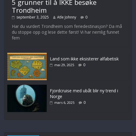
5 grunner til å IKKE besøke
Trondheim
september 3, 2025
Atle Johnny
0
Har du vurdert Trondheim som feriedestinasjon? Da må
du stoppe opp og lese dette først! Vi har nemlig funnet
fem
Land som ikke eksisterer alfabetisk
0
mai 29, 2025
Fjordcruise med ubåt blir ny trend i
Norge
0
mars 6, 2025