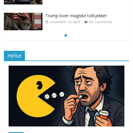
Trump lover magiske tollsjekker
november 12, 2025
No Comments
Klimakvoter løser klimakrisen i Norge
Helse
november 12, 2025
No Comments
Drone stopper flytrafikken i Stockholm,
ekspert mistenker MDG
november 6, 2025
No Comments
Norge innfører nullvisjon for nedbør
juni 23, 2026
No Comments