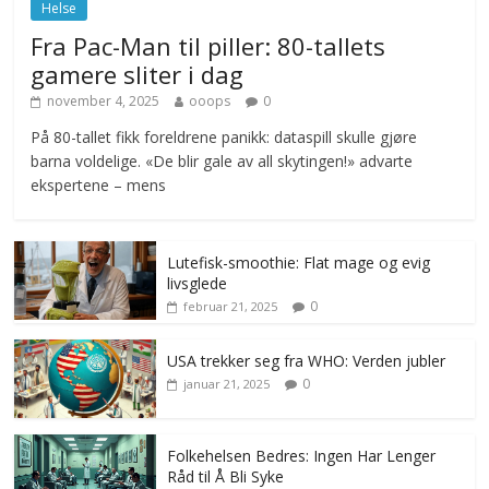
Helse
Fra Pac-Man til piller: 80-tallets
gamere sliter i dag
november 4, 2025
ooops
0
På 80-tallet fikk foreldrene panikk: dataspill skulle gjøre
barna voldelige. «De blir gale av all skytingen!» advarte
ekspertene – mens
Lutefisk-smoothie: Flat mage og evig
livsglede
0
februar 21, 2025
USA trekker seg fra WHO: Verden jubler
0
januar 21, 2025
Folkehelsen Bedres: Ingen Har Lenger
Råd til Å Bli Syke