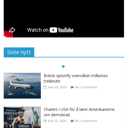
Siste nytt
Britisk spionfly overvåket måkenes
trekkrute
mai 26, 2026
No Comments
Charles i USA for å lære Amerikanerne
om demokrati
mai 23, 2026
No Comments