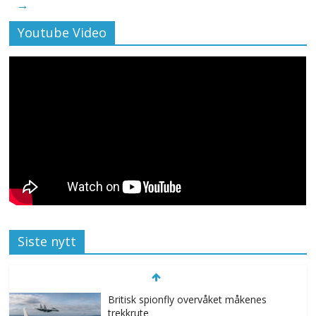
→
Youtube Video
Siste nytt
Britisk spionfly overvåket måkenes
trekkrute