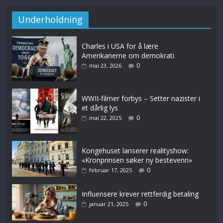
Underholdning
Charles i USA for å lære
Amerikanerne om demokrati
0
mai 23, 2026
WWII-filmer forbys – Setter nazister i
et dårlig lys
0
mai 22, 2025
Kongehuset lanserer realityshow:
«Kronprinsen søker ny bestevenn»
0
februar 17, 2025
Influensere krever rettferdig betaling
0
januar 21, 2025