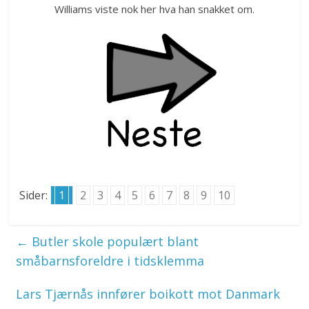
Williams viste nok her hva han snakket om.
Sider:
1
2
3
4
5
6
7
8
9
10
←
Butler skole populært blant
småbarnsforeldre i tidsklemma
Lars Tjærnås innfører boikott mot Danmark