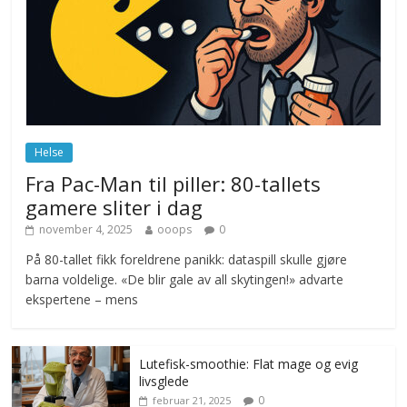
Drone stopper flytrafikken i Stockholm,
ekspert mistenker MDG
november 6, 2025
No Comments
Norge innfører nullvisjon for nedbør
juni 23, 2026
No Comments
Helse
Fra Pac-Man til piller: 80-tallets
gamere sliter i dag
november 4, 2025
ooops
0
På 80-tallet fikk foreldrene panikk: dataspill skulle gjøre
barna voldelige. «De blir gale av all skytingen!» advarte
ekspertene – mens
Lutefisk-smoothie: Flat mage og evig
livsglede
0
februar 21, 2025