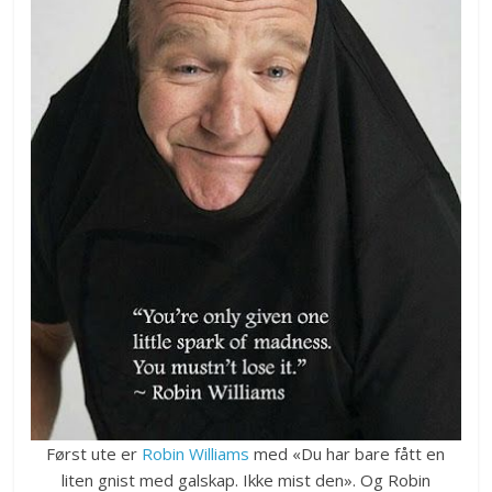
Først ute er
Robin Williams
med «Du har bare fått en
liten gnist med galskap. Ikke mist den». Og Robin