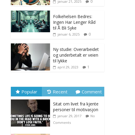
0
januar 21, 2025
Folkehelsen Bedres:
Ingen Har Lenger Råd
til Å Bli Syke
0
januar 6, 2025
Ny studie: Overarbeidet
og underbetalt er veien
til lykke
1
april 29, 2023
Popular
Recent
Comment
Sitat om livet fra kjente
personer til motivasjon
januar 29, 2017
No
Comments