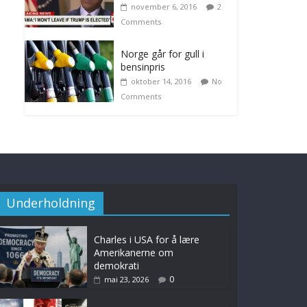
november 6, 2016
2
Comments
Norge går for gull i
bensinpris
oktober 14, 2016
No
Comments
Underholdning
Charles i USA for å lære
Amerikanerne om
demokrati
0
mai 23, 2026