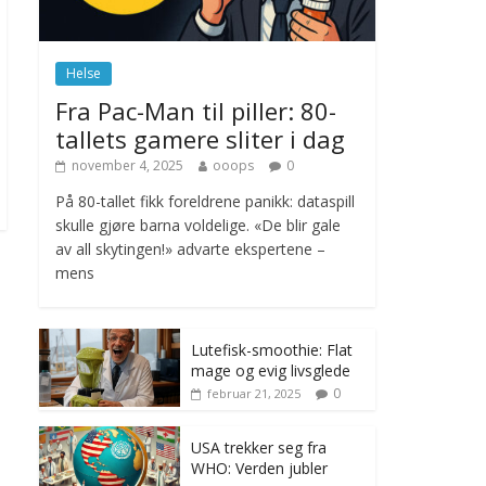
november 6, 2025
No Comments
Helse
Norge innfører
Fra Pac-Man til piller: 80-
nullvisjon for nedbør
tallets gamere sliter i dag
juni 23, 2026
No
Comments
november 4, 2025
ooops
0
På 80-tallet fikk foreldrene panikk: dataspill
skulle gjøre barna voldelige. «De blir gale
av all skytingen!» advarte ekspertene –
mens
Lutefisk-smoothie: Flat
mage og evig livsglede
0
februar 21, 2025
USA trekker seg fra
WHO: Verden jubler