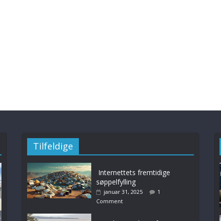
Tilfeldige
Internettets fremtidige
søppelfylling
januar 31, 2025
1
Comment