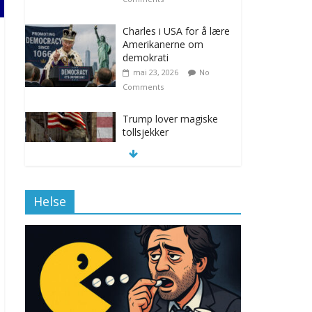
Charles i USA for å lære
Amerikanerne om
demokrati
mai 23, 2026
No
Comments
Trump lover magiske
tollsjekker
november 12, 2025
No Comments
Helse
Klimakvoter løser
klimakrisen i Norge
november 12, 2025
No Comments
Drone stopper
flytrafikken i Stockholm,
ekspert mistenker MDG