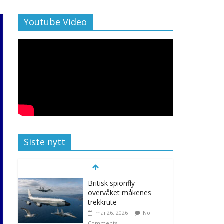
Youtube Video
Siste nytt
Britisk spionfly
overvåket måkenes
trekkrute
mai 26, 2026
No
Comments