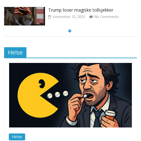
Klimakvoter løser klimakrisen i Norge
november 12, 2025
No Comments
Helse
Drone stopper flytrafikken i Stockholm,
ekspert mistenker MDG
november 6, 2025
No Comments
Norge innfører nullvisjon for nedbør
juni 23, 2026
No Comments
Helse