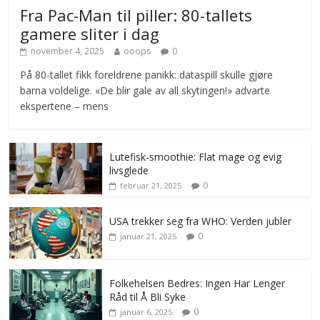
Fra Pac-Man til piller: 80-tallets
gamere sliter i dag
november 4, 2025
ooops
0
På 80-tallet fikk foreldrene panikk: dataspill skulle gjøre
barna voldelige. «De blir gale av all skytingen!» advarte
ekspertene – mens
Lutefisk-smoothie: Flat mage og evig
livsglede
0
februar 21, 2025
USA trekker seg fra WHO: Verden jubler
0
januar 21, 2025
Folkehelsen Bedres: Ingen Har Lenger
Råd til Å Bli Syke
0
januar 6, 2025