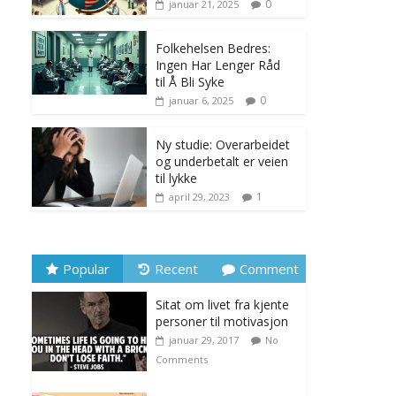
0
januar 21, 2025
Folkehelsen Bedres:
Ingen Har Lenger Råd
til Å Bli Syke
0
januar 6, 2025
Ny studie: Overarbeidet
og underbetalt er veien
til lykke
1
april 29, 2023
Popular
Recent
Comment
Sitat om livet fra kjente
personer til motivasjon
januar 29, 2017
No
Comments