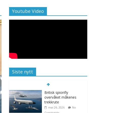
Youtube Video
Siste nytt
Britisk spionfly
overvåket måkenes
trekkrute
mai 26, 2026
No
Comments