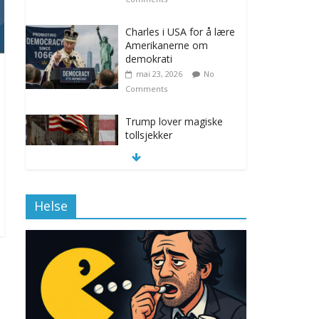
Charles i USA for å lære
Amerikanerne om
demokrati
mai 23, 2026
No
Comments
Trump lover magiske
tollsjekker
november 12, 2025
No Comments
Helse
Klimakvoter løser
klimakrisen i Norge
november 12, 2025
No Comments
Drone stopper
flytrafikken i Stockholm,
ekspert mistenker MDG