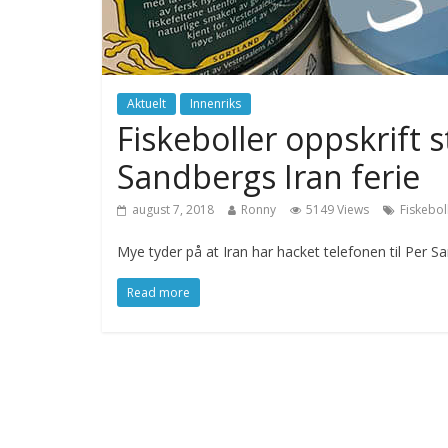
Aktuelt
Innenriks
Fiskeboller oppskrift s
Sandbergs Iran ferie
august 7, 2018
Ronny
5149 Views
Fiskebol
Mye tyder på at Iran har hacket telefonen til Per San
Read more