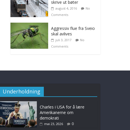
skrive ut bøter
august 4, 2016
No
Comments
Aggressiv flue fra Sveio
skal avlives
juli 3, 2017
No
Comments
Underholdning
Charles i USA for å lære
Amerikanerne om
demokrati
0
mai 23, 2026