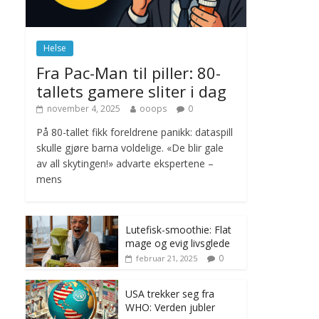
november 6, 2025
No Comments
Helse
Norge innfører
Fra Pac-Man til piller: 80-
nullvisjon for nedbør
tallets gamere sliter i dag
juni 23, 2026
No
Comments
november 4, 2025
ooops
0
På 80-tallet fikk foreldrene panikk: dataspill
skulle gjøre barna voldelige. «De blir gale
av all skytingen!» advarte ekspertene –
mens
Lutefisk-smoothie: Flat
mage og evig livsglede
0
februar 21, 2025
USA trekker seg fra
WHO: Verden jubler