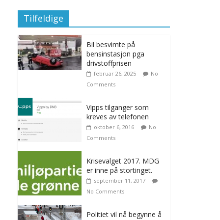
Tilfeldige
Bil besvimte på
bensinstasjon pga
drivstoffprisen
februar 26, 2025
No
Comments
Vipps tilganger som
kreves av telefonen
oktober 6, 2016
No
Comments
Krisevalget 2017. MDG
er inne på stortinget.
september 11, 2017
No Comments
Politiet vil nå begynne å