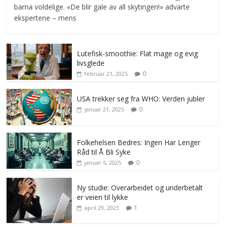
barna voldelige. «De blir gale av all skytingen!» advarte
ekspertene – mens
Lutefisk-smoothie: Flat mage og evig
livsglede
0
februar 21, 2025
USA trekker seg fra WHO: Verden jubler
0
januar 21, 2025
Folkehelsen Bedres: Ingen Har Lenger
Råd til Å Bli Syke
0
januar 6, 2025
Ny studie: Overarbeidet og underbetalt
er veien til lykke
1
april 29, 2023