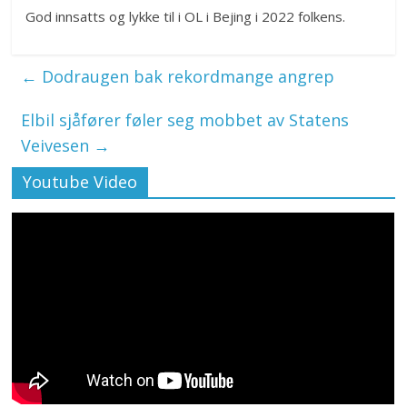
God innsatts og lykke til i OL i Bejing i 2022 folkens.
←
Dodraugen bak rekordmange angrep
Elbil sjåfører føler seg mobbet av Statens
Veivesen
→
Youtube Video