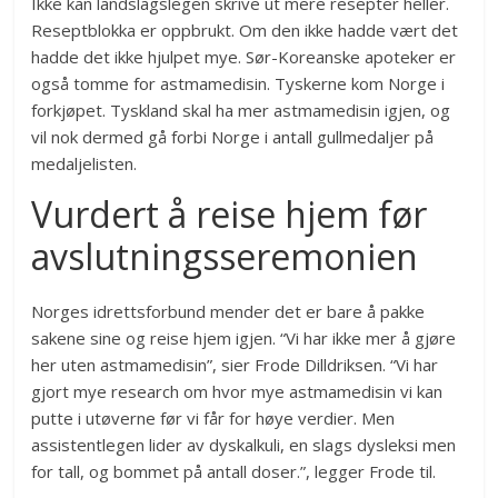
Ikke kan landslagslegen skrive ut mere resepter heller.
Reseptblokka er oppbrukt. Om den ikke hadde vært det
hadde det ikke hjulpet mye. Sør-Koreanske apoteker er
også tomme for astmamedisin. Tyskerne kom Norge i
forkjøpet. Tyskland skal ha mer astmamedisin igjen, og
vil nok dermed gå forbi Norge i antall gullmedaljer på
medaljelisten.
Vurdert å reise hjem før
avslutningsseremonien
Norges idrettsforbund mender det er bare å pakke
sakene sine og reise hjem igjen. “Vi har ikke mer å gjøre
her uten astmamedisin”, sier Frode Dilldriksen. “Vi har
gjort mye research om hvor mye astmamedisin vi kan
putte i utøverne før vi får for høye verdier. Men
assistentlegen lider av dyskalkuli, en slags dysleksi men
for tall, og bommet på antall doser.”, legger Frode til.