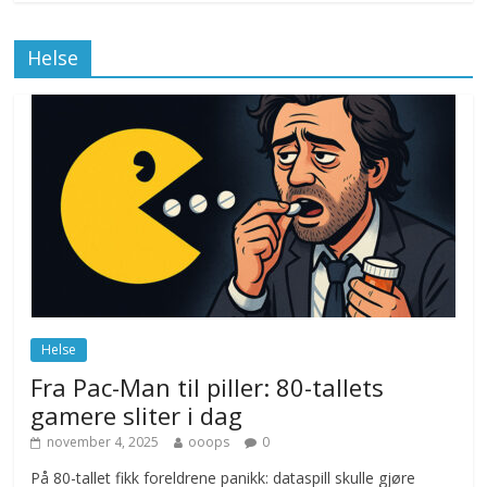
Klimakvoter løser klimakrisen i Norge
Helse
november 12, 2025
No Comments
Drone stopper flytrafikken i Stockholm,
ekspert mistenker MDG
november 6, 2025
No Comments
Norge innfører nullvisjon for nedbør
juni 23, 2026
No Comments
Helse
Fra Pac-Man til piller: 80-tallets
gamere sliter i dag
november 4, 2025
ooops
0
På 80-tallet fikk foreldrene panikk: dataspill skulle gjøre