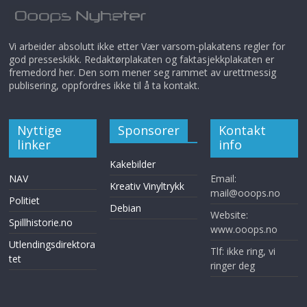
Vi arbeider absolutt ikke etter Vær varsom-plakatens regler for
god presseskikk. Redaktørplakaten og faktasjekkplakaten er
fremedord her. Den som mener seg rammet av urettmessig
publisering, oppfordres ikke til å ta kontakt.
Nyttige
Sponsorer
Kontakt
linker
info
Kakebilder
NAV
Email:
Kreativ Vinyltrykk
mail@ooops.no
Politiet
Debian
Website:
Spillhistorie.no
www.ooops.no
Utlendingsdirektora
Tlf: ikke ring, vi
tet
ringer deg