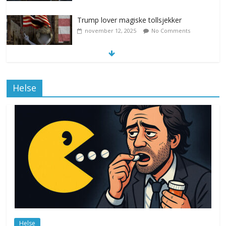
Trump lover magiske tollsjekker
november 12, 2025
No Comments
Klimakvoter løser klimakrisen i Norge
Helse
november 12, 2025
No Comments
Drone stopper flytrafikken i Stockholm,
ekspert mistenker MDG
november 6, 2025
No Comments
Norge innfører nullvisjon for nedbør
juni 23, 2026
No Comments
Helse