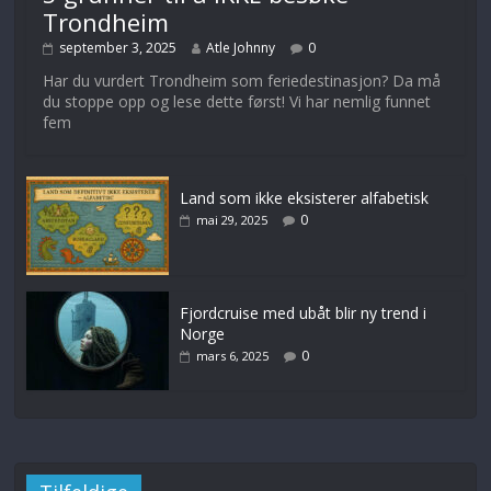
Trondheim
september 3, 2025
Atle Johnny
0
Har du vurdert Trondheim som feriedestinasjon? Da må
du stoppe opp og lese dette først! Vi har nemlig funnet
fem
Land som ikke eksisterer alfabetisk
0
mai 29, 2025
Fjordcruise med ubåt blir ny trend i
Norge
0
mars 6, 2025