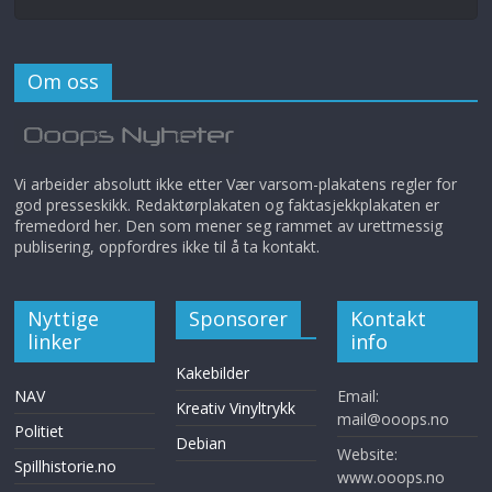
Om oss
Vi arbeider absolutt ikke etter Vær varsom-plakatens regler for
god presseskikk. Redaktørplakaten og faktasjekkplakaten er
fremedord her. Den som mener seg rammet av urettmessig
publisering, oppfordres ikke til å ta kontakt.
Nyttige
Sponsorer
Kontakt
linker
info
Kakebilder
NAV
Email:
Kreativ Vinyltrykk
mail@ooops.no
Politiet
Debian
Website:
Spillhistorie.no
www.ooops.no