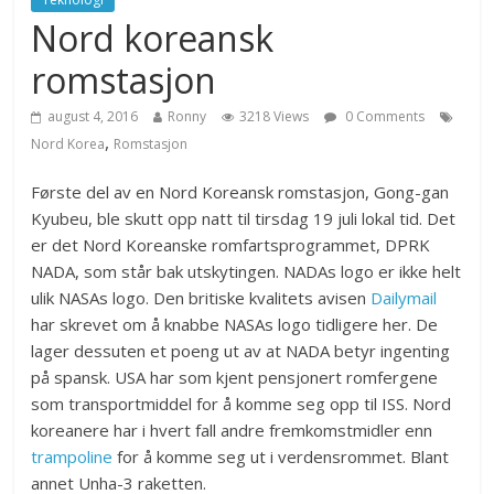
Nord koreansk
romstasjon
august 4, 2016
Ronny
3218 Views
0 Comments
,
Nord Korea
Romstasjon
Første del av en Nord Koreansk romstasjon, Gong-gan
Kyubeu, ble skutt opp natt til tirsdag 19 juli lokal tid. Det
er det Nord Koreanske romfartsprogrammet, DPRK
NADA, som står bak utskytingen. NADAs logo er ikke helt
ulik NASAs logo. Den britiske kvalitets avisen
Dailymail
har skrevet om å knabbe NASAs logo tidligere her. De
lager dessuten et poeng ut av at NADA betyr ingenting
på spansk. USA har som kjent pensjonert romfergene
som transportmiddel for å komme seg opp til ISS. Nord
koreanere har i hvert fall andre fremkomstmidler enn
trampoline
for å komme seg ut i verdensrommet. Blant
annet Unha-3 raketten.