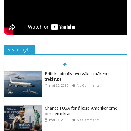
Siste nytt
Britisk spionfly overvåket måkenes
trekkrute
mai 26, 2026
No Comments
Charles i USA for å lære Amerikanerne
om demokrati
mai 23, 2026
No Comments