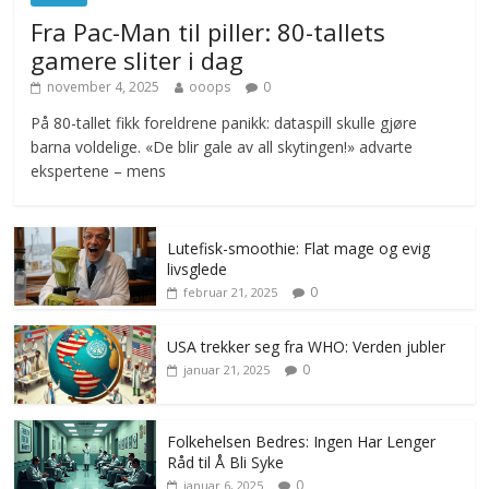
Fra Pac-Man til piller: 80-tallets
gamere sliter i dag
november 4, 2025
ooops
0
På 80-tallet fikk foreldrene panikk: dataspill skulle gjøre
barna voldelige. «De blir gale av all skytingen!» advarte
ekspertene – mens
Lutefisk-smoothie: Flat mage og evig
livsglede
0
februar 21, 2025
USA trekker seg fra WHO: Verden jubler
0
januar 21, 2025
Folkehelsen Bedres: Ingen Har Lenger
Råd til Å Bli Syke
0
januar 6, 2025