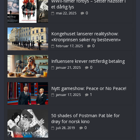
WWII-filmer forbys – Setter nazister i
et dårlig lys
0
mai 22, 2025
Kongehuset lanserer realityshow:
«Kronprinsen søker ny bestevenn»
0
februar 17, 2025
Influensere krever rettferdig betaling
0
januar 21, 2025
Nytt gameshow: Peace or No Peace!
1
januar 17, 2025
50 shades of Postman Pat ble for
drøy for norsk kino
0
juli 28, 2019