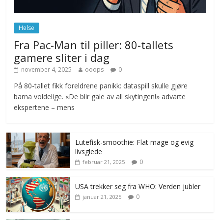
Norge innfører nullvisjon for nedbør
juni 23, 2026
No Comments
Helse
Fra Pac-Man til piller: 80-tallets
gamere sliter i dag
november 4, 2025
ooops
0
På 80-tallet fikk foreldrene panikk: dataspill skulle gjøre
barna voldelige. «De blir gale av all skytingen!» advarte
ekspertene – mens
Lutefisk-smoothie: Flat mage og evig
livsglede
0
februar 21, 2025
USA trekker seg fra WHO: Verden jubler
0
januar 21, 2025