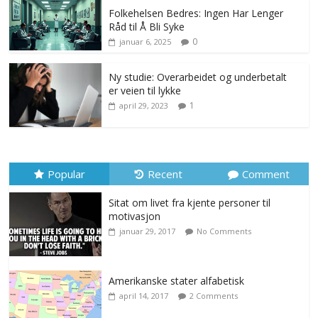
Folkehelsen Bedres: Ingen Har Lenger
Råd til Å Bli Syke
0
januar 6, 2025
Ny studie: Overarbeidet og underbetalt
er veien til lykke
1
april 29, 2023
Popular
Recent
Comment
Sitat om livet fra kjente personer til
motivasjon
januar 29, 2017
No Comments
Amerikanske stater alfabetisk
april 14, 2017
2 Comments