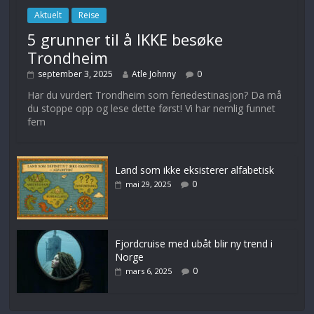
Aktuelt
Reise
5 grunner til å IKKE besøke
Trondheim
september 3, 2025
Atle Johnny
0
Har du vurdert Trondheim som feriedestinasjon? Da må
du stoppe opp og lese dette først! Vi har nemlig funnet
fem
Land som ikke eksisterer alfabetisk
0
mai 29, 2025
Fjordcruise med ubåt blir ny trend i
Norge
0
mars 6, 2025