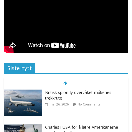
Siste nytt
Britisk spionfly overvåket måkenes
trekkrute
mai 26, 2026
No Comments
Charles i USA for å lære Amerikanerne