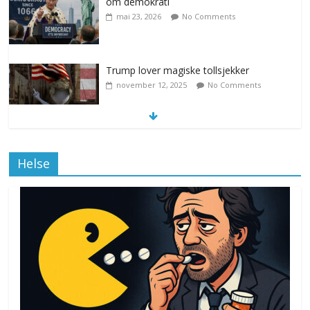
om demokrati
mai 23, 2026
No Comments
Trump lover magiske tollsjekker
november 12, 2025
No Comments
Klimakvoter løser klimakrisen i Norge
Helse
november 12, 2025
No Comments
Drone stopper flytrafikken i Stockholm,
ekspert mistenker MDG
november 6, 2025
No Comments