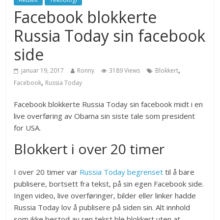
Facebook blokkerte
Russia Today sin facebook
side
,
januar 19, 2017
Ronny
3189 Views
Blokkert
,
Facebook
Russia Today
Facebook blokkerte Russia Today sin facebook midt i en
live overføring av Obama sin siste tale som president
for USA.
Blokkert i over 20 timer
I over 20 timer var
Russia Today begrenset
til å bare
publisere, bortsett fra tekst, på sin egen Facebook side.
Ingen video, live overføringer, bilder eller linker hadde
Russia Today lov å publisere på siden sin. Alt innhold
som ikke bestod av ren tekst ble blokkert uten at