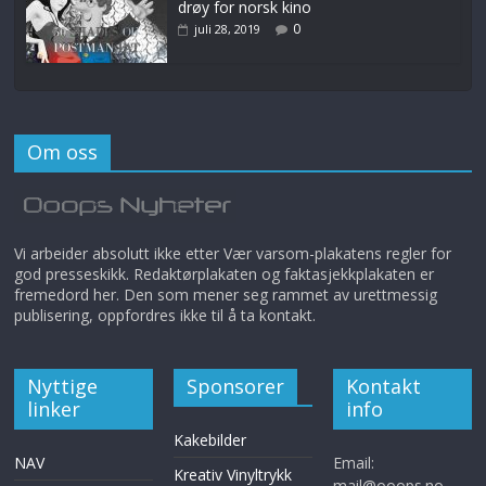
drøy for norsk kino
0
juli 28, 2019
Om oss
Vi arbeider absolutt ikke etter Vær varsom-plakatens regler for
god presseskikk. Redaktørplakaten og faktasjekkplakaten er
fremedord her. Den som mener seg rammet av urettmessig
publisering, oppfordres ikke til å ta kontakt.
Nyttige
Sponsorer
Kontakt
linker
info
Kakebilder
NAV
Email:
Kreativ Vinyltrykk
mail@ooops.no