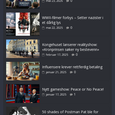
0
mai 23, 2026
WWII-filmer forbys – Setter nazister i
et dårlig lys
0
mai 22, 2025
Kongehuset lanserer realityshow:
«Kronprinsen søker ny bestevenn»
0
februar 17, 2025
Influensere krever rettferdig betaling
0
januar 21, 2025
Nytt gameshow: Peace or No Peace!
1
januar 17, 2025
50 shades of Postman Pat ble for