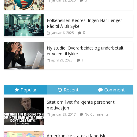
0
januar 21, 2025
Folkehelsen Bedres: Ingen Har Lenger
Råd til Å Bli Syke
0
januar 6, 2025
Ny studie: Overarbeidet og underbetalt
er veien til lykke
1
april 29, 2023
Popular
Recent
Comment
Sitat om livet fra kjente personer til
motivasjon
januar 29, 2017
No Comments
Amerikanske stater alfabetisk