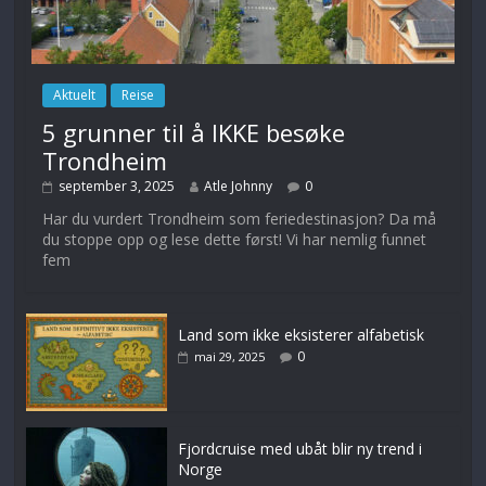
Aktuelt
Reise
5 grunner til å IKKE besøke
Trondheim
september 3, 2025
Atle Johnny
0
Har du vurdert Trondheim som feriedestinasjon? Da må
du stoppe opp og lese dette først! Vi har nemlig funnet
fem
Land som ikke eksisterer alfabetisk
0
mai 29, 2025
Fjordcruise med ubåt blir ny trend i
Norge