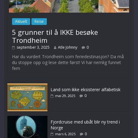
Aktuelt
Reise
5 grunner til å IKKE besøke
Trondheim
september 3, 2025
Atle Johnny
0
Har du vurdert Trondheim som feriedestinasjon? Da må
du stoppe opp og lese dette først! Vi har nemlig funnet
fem
Land som ikke eksisterer alfabetisk
0
mai 29, 2025
Fjordcruise med ubåt blir ny trend i
Norge
0
mars 6, 2025