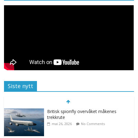
Siste nytt
Britisk spionfly overvåket måkenes
trekkrute
mai 26, 2026
No Comments