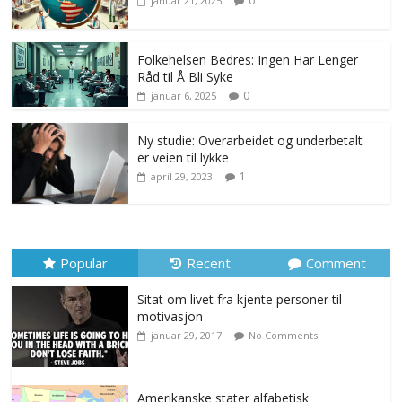
0
januar 21, 2025
Folkehelsen Bedres: Ingen Har Lenger
Råd til Å Bli Syke
0
januar 6, 2025
Ny studie: Overarbeidet og underbetalt
er veien til lykke
1
april 29, 2023
Popular
Recent
Comment
Sitat om livet fra kjente personer til
motivasjon
januar 29, 2017
No Comments
Amerikanske stater alfabetisk