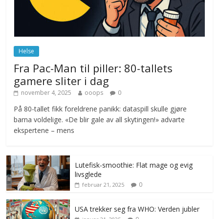
Norge innfører nullvisjon for nedbør
juni 23, 2026
No Comments
Helse
Fra Pac-Man til piller: 80-tallets
gamere sliter i dag
november 4, 2025
ooops
0
På 80-tallet fikk foreldrene panikk: dataspill skulle gjøre
barna voldelige. «De blir gale av all skytingen!» advarte
ekspertene – mens
Lutefisk-smoothie: Flat mage og evig
livsglede
0
februar 21, 2025
USA trekker seg fra WHO: Verden jubler