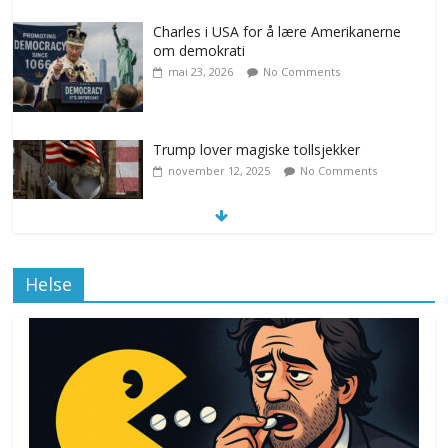
Charles i USA for å lære Amerikanerne
om demokrati
mai 23, 2026
No Comments
Trump lover magiske tollsjekker
november 12, 2025
No Comments
Klimakvoter løser klimakrisen i Norge
Helse
november 12, 2025
No Comments
Drone stopper flytrafikken i Stockholm,
ekspert mistenker MDG
november 6, 2025
No Comments