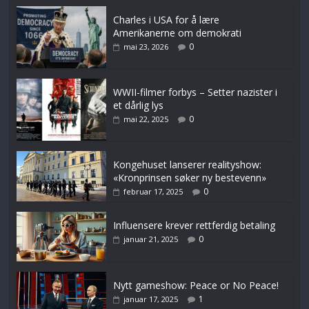
Charles i USA for å lære
Amerikanerne om demokrati
0
mai 23, 2026
WWII-filmer forbys – Setter nazister i
et dårlig lys
0
mai 22, 2025
Kongehuset lanserer realityshow:
«Kronprinsen søker ny bestevenn»
0
februar 17, 2025
Influensere krever rettferdig betaling
0
januar 21, 2025
Nytt gameshow: Peace or No Peace!
1
januar 17, 2025