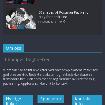
50 shades of Postman Pat ble for
drøy for norsk kino
0
juli 28, 2019
Om oss
Vi arbeider absolutt ikke etter Vær varsom-plakatens regler for
god presseskikk. Redaktørplakaten og faktasjekkplakaten er
fremedord her. Den som mener seg rammet av urettmessig
publisering, oppfordres ikke til å ta kontakt.
Nyttige
Sponsorer
Kontakt
linker
info