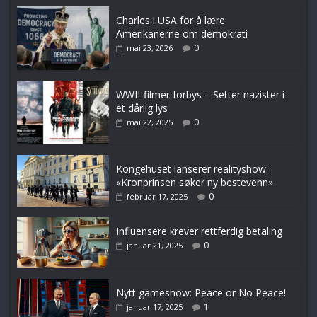
Charles i USA for å lære
Amerikanerne om demokrati
0
mai 23, 2026
WWII-filmer forbys – Setter nazister i
et dårlig lys
0
mai 22, 2025
Kongehuset lanserer realityshow:
«Kronprinsen søker ny bestevenn»
0
februar 17, 2025
Influensere krever rettferdig betaling
0
januar 21, 2025
Nytt gameshow: Peace or No Peace!
1
januar 17, 2025