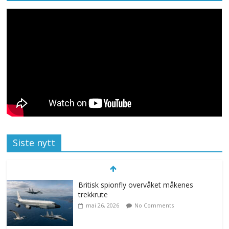
Siste nytt
Britisk spionfly overvåket måkenes
trekkrute
mai 26, 2026
No Comments