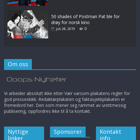
50 shades of Postman Pat ble for
drøy for norsk kino
0
juli 28, 2019
Om oss
Vi arbeider absolutt ikke etter Vær varsom-plakatens regler for
god presseskikk. Redaktørplakaten og faktasjekkplakaten er
fremedord her. Den som mener seg rammet av urettmessig
publisering, oppfordres ikke til å ta kontakt.
Nyttige
Sponsorer
Kontakt
linker
info