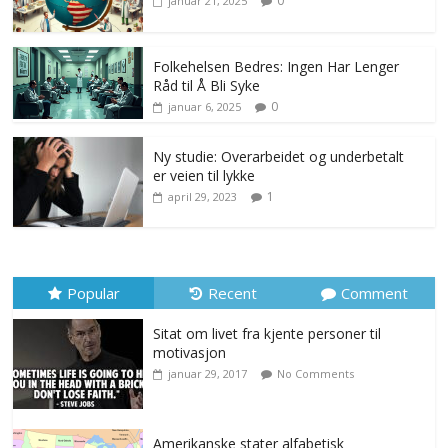
0
januar 21, 2025
Folkehelsen Bedres: Ingen Har Lenger
Råd til Å Bli Syke
0
januar 6, 2025
Ny studie: Overarbeidet og underbetalt
er veien til lykke
1
april 29, 2023
Popular
Recent
Comment
Sitat om livet fra kjente personer til
motivasjon
januar 29, 2017
No Comments
Amerikanske stater alfabetisk