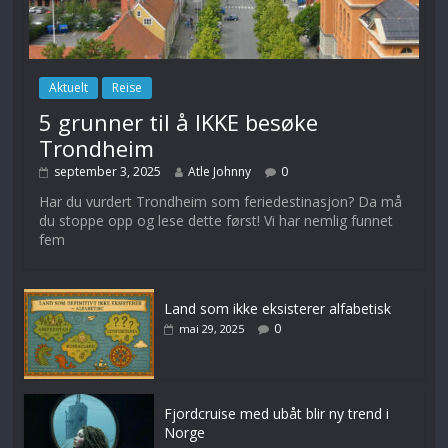
Aktuelt
Reise
5 grunner til å IKKE besøke
Trondheim
september 3, 2025
Atle Johnny
0
Har du vurdert Trondheim som feriedestinasjon? Da må
du stoppe opp og lese dette først! Vi har nemlig funnet
fem
Land som ikke eksisterer alfabetisk
0
mai 29, 2025
Fjordcruise med ubåt blir ny trend i
Norge