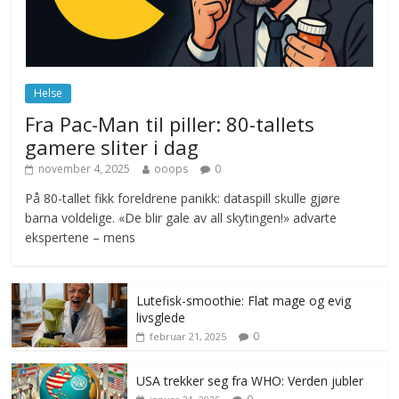
Norge innfører nullvisjon for nedbør
juni 23, 2026
No Comments
Helse
Fra Pac-Man til piller: 80-tallets
gamere sliter i dag
november 4, 2025
ooops
0
På 80-tallet fikk foreldrene panikk: dataspill skulle gjøre
barna voldelige. «De blir gale av all skytingen!» advarte
ekspertene – mens
Lutefisk-smoothie: Flat mage og evig
livsglede
0
februar 21, 2025
USA trekker seg fra WHO: Verden jubler