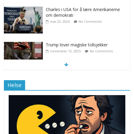
Charles i USA for å lære Amerikanerne
om demokrati
mai 23, 2026
No Comments
Trump lover magiske tollsjekker
november 12, 2025
No Comments
Klimakvoter løser klimakrisen i Norge
Helse
november 12, 2025
No Comments
Drone stopper flytrafikken i Stockholm,
ekspert mistenker MDG
november 6, 2025
No Comments