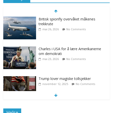
Britisk spionfly overvåket måkenes
trekkrute
mai 26, 2026
No Comments
Charles i USA for å lære Amerikanerne
om demokrati
mai 23, 2026
No Comments
Trump lover magiske tollsjekker
november 12, 2025
No Comments
Klimakvoter løser klimakrisen i Norge
Helse