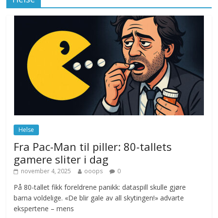
november 12, 2025
No Comments
Drone stopper flytrafikken i Stockholm,
ekspert mistenker MDG
november 6, 2025
No Comments
Norge innfører nullvisjon for nedbør
juni 23, 2026
No Comments
Helse
Fra Pac-Man til piller: 80-tallets
gamere sliter i dag
november 4, 2025
ooops
0
På 80-tallet fikk foreldrene panikk: dataspill skulle gjøre
barna voldelige. «De blir gale av all skytingen!» advarte
ekspertene – mens