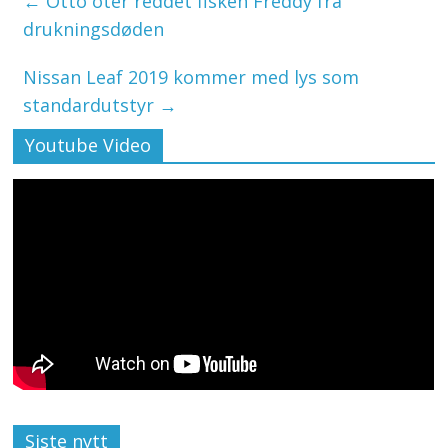
←
Otto oter reddet fisken Freddy fra
drukningsdøden
Nissan Leaf 2019 kommer med lys som
standardutstyr
→
Youtube Video
Siste nytt