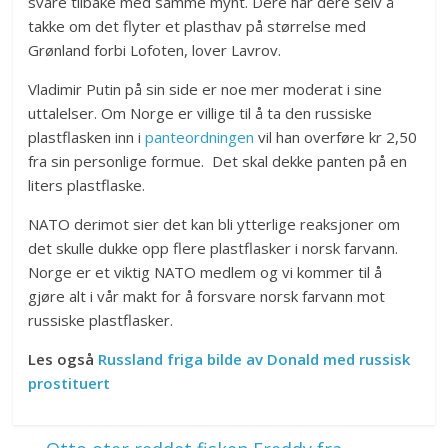
svare tilbake med samme mynt. Dere har dere selv å
takke om det flyter et plasthav på størrelse med
Grønland forbi Lofoten, lover Lavrov.
Vladimir Putin på sin side er noe mer moderat i sine
uttalelser. Om Norge er villige til å ta den russiske
plastflasken inn i
panteordningen
vil han overføre kr 2,50
fra sin personlige formue. Det skal dekke panten på en
liters plastflaske.
NATO derimot sier det kan bli ytterlige reaksjoner om
det skulle dukke opp flere plastflasker i norsk farvann.
Norge er et viktig NATO medlem og vi kommer til å
gjøre alt i vår makt for å forsvare norsk farvann mot
russiske plastflasker.
Les også
Russland friga bilde av Donald med russisk
prostituert