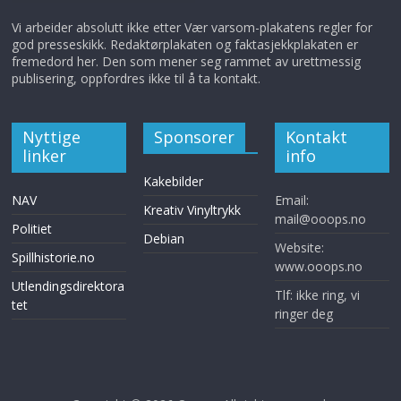
Vi arbeider absolutt ikke etter Vær varsom-plakatens regler for
god presseskikk. Redaktørplakaten og faktasjekkplakaten er
fremedord her. Den som mener seg rammet av urettmessig
publisering, oppfordres ikke til å ta kontakt.
Nyttige
Sponsorer
Kontakt
linker
info
Kakebilder
NAV
Email:
Kreativ Vinyltrykk
mail@ooops.no
Politiet
Debian
Website:
Spillhistorie.no
www.ooops.no
Utlendingsdirektora
Tlf: ikke ring, vi
tet
ringer deg