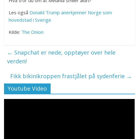
Hva tror du om at Melania smiler aldri?
Les også
Donald Trump anerkjenner Norge som
hovedstad i Sverige
Kilde:
The Onion
←
Snapchat er nede, opptøyer over hele
verden!
Fikk bikinikroppen frastjålet på sydenferie
→
Youtube Video