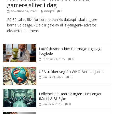
gamere sliter i dag
november 4, 2025
ooops
0
På 80-tallet fikk foreldrene panikk: dataspill skulle gjøre
barna voldelige. «De blir gale av all skytingen!» advarte
ekspertene – mens
Lutefisk-smoothie: Flat mage og evig
livsglede
0
februar 21, 2025
USA trekker seg fra WHO: Verden jubler
0
januar 21, 2025
Folkehelsen Bedres: Ingen Har Lenger
Råd til Å Bli Syke
0
januar 6, 2025