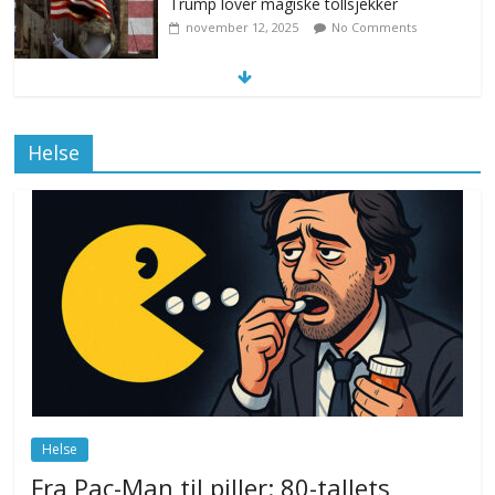
Trump lover magiske tollsjekker
november 12, 2025
No Comments
Klimakvoter løser klimakrisen i Norge
Helse
november 12, 2025
No Comments
Drone stopper flytrafikken i Stockholm,
ekspert mistenker MDG
november 6, 2025
No Comments
Norge innfører nullvisjon for nedbør
juni 23, 2026
No Comments
Helse
Fra Pac-Man til piller: 80-tallets