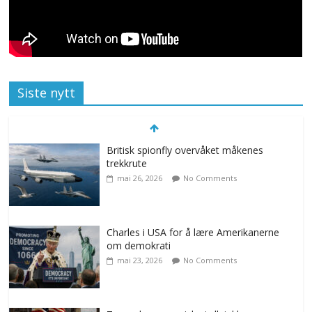
Siste nytt
Britisk spionfly overvåket måkenes
trekkrute
mai 26, 2026
No Comments
Charles i USA for å lære Amerikanerne
om demokrati
mai 23, 2026
No Comments