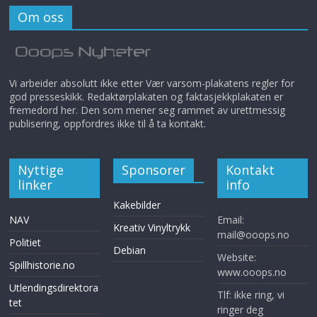
Om oss
Vi arbeider absolutt ikke etter Vær varsom-plakatens regler for
god presseskikk. Redaktørplakaten og faktasjekkplakaten er
fremedord her. Den som mener seg rammet av urettmessig
publisering, oppfordres ikke til å ta kontakt.
Nyttige
Sponsorer
Kontakt
linker
info
Kakebilder
NAV
Email:
Kreativ Vinyltrykk
mail@ooops.no
Politiet
Debian
Website:
Spillhistorie.no
www.ooops.no
Utlendingsdirektora
Tlf: ikke ring, vi
tet
ringer deg