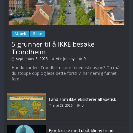
Aktuelt
Reise
5 grunner til å IKKE besøke
Trondheim
september 3, 2025
Atle Johnny
0
Har du vurdert Trondheim som feriedestinasjon? Da må
du stoppe opp og lese dette først! Vi har nemlig funnet
fem
Land som ikke eksisterer alfabetisk
0
mai 29, 2025
Fjordcruise med ubåt blir ny trend i