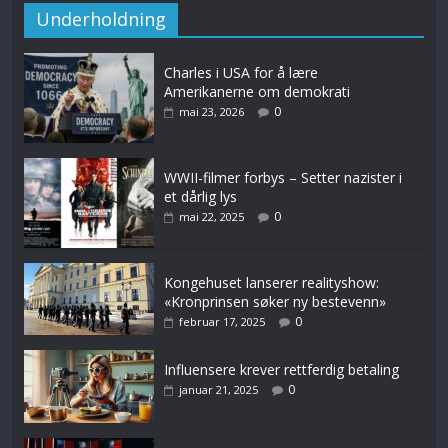
Underholdning
Charles i USA for å lære
Amerikanerne om demokrati
0
mai 23, 2026
WWII-filmer forbys – Setter nazister i
et dårlig lys
0
mai 22, 2025
Kongehuset lanserer realityshow:
«Kronprinsen søker ny bestevenn»
0
februar 17, 2025
Influensere krever rettferdig betaling
0
januar 21, 2025