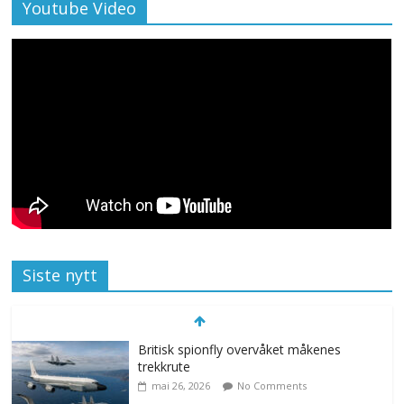
Youtube Video
Siste nytt
Britisk spionfly overvåket måkenes
trekkrute
mai 26, 2026
No Comments