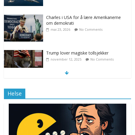
Charles i USA for å lære Amerikanerne
om demokrati
mai 23, 2026
No Comments
Trump lover magiske tollsjekker
november 12, 2025
No Comments
Klimakvoter løser klimakrisen i Norge
Helse
november 12, 2025
No Comments
Drone stopper flytrafikken i Stockholm,
ekspert mistenker MDG