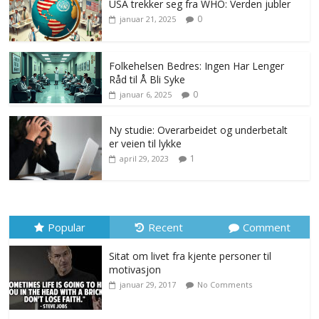
USA trekker seg fra WHO: Verden jubler
0
januar 21, 2025
Folkehelsen Bedres: Ingen Har Lenger
Råd til Å Bli Syke
0
januar 6, 2025
Ny studie: Overarbeidet og underbetalt
er veien til lykke
1
april 29, 2023
Popular
Recent
Comment
Sitat om livet fra kjente personer til
motivasjon
januar 29, 2017
No Comments