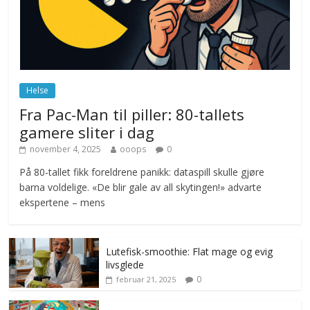
november 6, 2025
No Comments
Norge innfører nullvisjon for nedbør
juni 23, 2026
No Comments
Helse
Fra Pac-Man til piller: 80-tallets
gamere sliter i dag
november 4, 2025
ooops
0
På 80-tallet fikk foreldrene panikk: dataspill skulle gjøre
barna voldelige. «De blir gale av all skytingen!» advarte
ekspertene – mens
Lutefisk-smoothie: Flat mage og evig
livsglede
0
februar 21, 2025