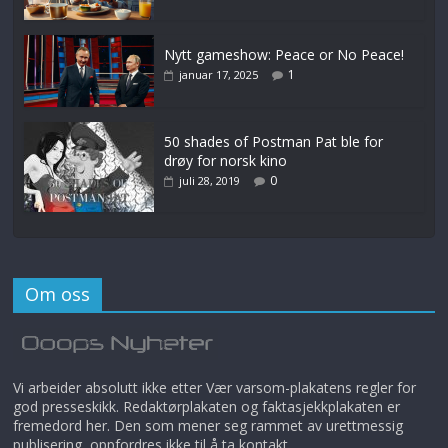
Nytt gameshow: Peace or No Peace!
1
januar 17, 2025
50 shades of Postman Pat ble for
drøy for norsk kino
0
juli 28, 2019
Om oss
Vi arbeider absolutt ikke etter Vær varsom-plakatens regler for
god presseskikk. Redaktørplakaten og faktasjekkplakaten er
fremedord her. Den som mener seg rammet av urettmessig
publisering, oppfordres ikke til å ta kontakt.