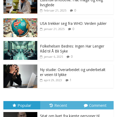
livsglede
0
februar 21, 2025
USA trekker seg fra WHO: Verden jubler
0
januar 21, 2025
Folkehelsen Bedres: Ingen Har Lenger
Råd til Å Bli Syke
0
januar 6, 2025
Ny studie: Overarbeidet og underbetalt
er veien til lykke
1
april 29, 2023
Popular
Recent
Comment
Sitat om livet fra kjente personer til