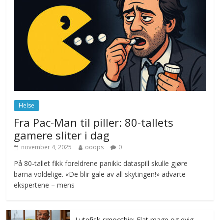
Drone stopper flytrafikken i Stockholm,
ekspert mistenker MDG
november 6, 2025
No Comments
Norge innfører nullvisjon for nedbør
juni 23, 2026
No Comments
Helse
Fra Pac-Man til piller: 80-tallets
gamere sliter i dag
november 4, 2025
ooops
0
På 80-tallet fikk foreldrene panikk: dataspill skulle gjøre
barna voldelige. «De blir gale av all skytingen!» advarte
ekspertene – mens
Lutefisk-smoothie: Flat mage og evig