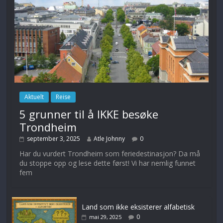
Aktuelt
Reise
5 grunner til å IKKE besøke
Trondheim
september 3, 2025
Atle Johnny
0
Har du vurdert Trondheim som feriedestinasjon? Da må
du stoppe opp og lese dette først! Vi har nemlig funnet
fem
Land som ikke eksisterer alfabetisk
0
mai 29, 2025