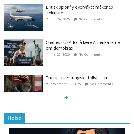
Britisk spionfly overvåket måkenes
trekkrute
mai 26, 2026
No Comments
Charles i USA for å lære Amerikanerne
om demokrati
mai 23, 2026
No Comments
Trump lover magiske tollsjekker
november 12, 2025
No Comments
Klimakvoter løser klimakrisen i Norge
Helse
november 12, 2025
No Comments