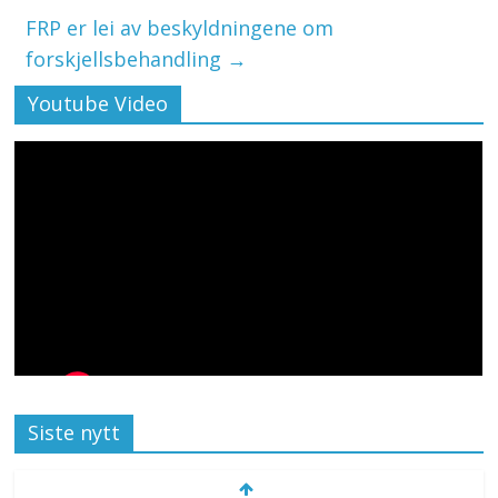
FRP er lei av beskyldningene om
forskjellsbehandling
→
Youtube Video
Siste nytt