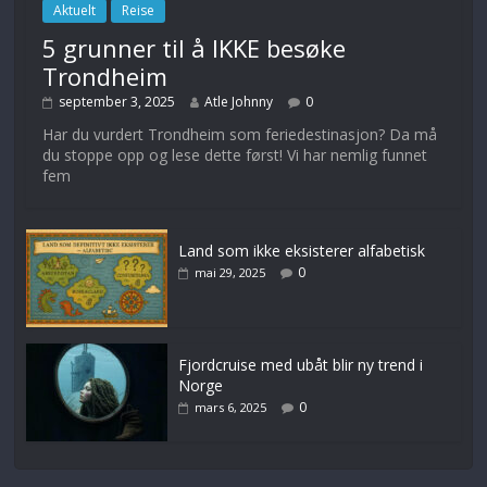
Aktuelt
Reise
5 grunner til å IKKE besøke
Trondheim
september 3, 2025
Atle Johnny
0
Har du vurdert Trondheim som feriedestinasjon? Da må
du stoppe opp og lese dette først! Vi har nemlig funnet
fem
Land som ikke eksisterer alfabetisk
0
mai 29, 2025
Fjordcruise med ubåt blir ny trend i
Norge
0
mars 6, 2025