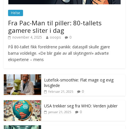
juni 23, 2026
No Comments
Helse
Fra Pac-Man til piller: 80-tallets
gamere sliter i dag
november 4, 2025
ooops
0
På 80-tallet fikk foreldrene panikk: dataspill skulle gjøre
barna voldelige. «De blir gale av all skytingen!» advarte
ekspertene – mens
Lutefisk-smoothie: Flat mage og evig
livsglede
0
februar 21, 2025
USA trekker seg fra WHO: Verden jubler
0
januar 21, 2025