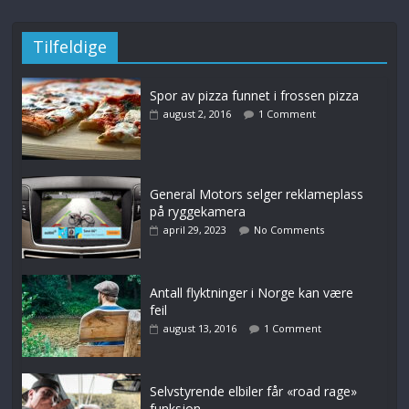
Tilfeldige
Spor av pizza funnet i frossen pizza
august 2, 2016
1 Comment
General Motors selger reklameplass
på ryggekamera
april 29, 2023
No Comments
Antall flyktninger i Norge kan være
feil
august 13, 2016
1 Comment
Selvstyrende elbiler får «road rage»
funksjon