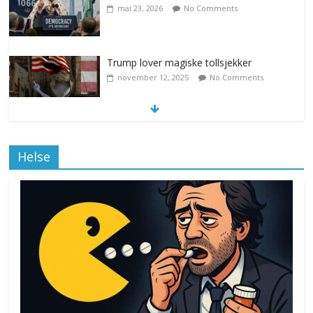
mai 23, 2026
No Comments
Trump lover magiske tollsjekker
november 12, 2025
No Comments
Klimakvoter løser klimakrisen i Norge
Helse
november 12, 2025
No Comments
Drone stopper flytrafikken i Stockholm,
ekspert mistenker MDG
november 6, 2025
No Comments
Norge innfører nullvisjon for nedbør