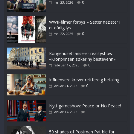
0
mai 23, 2026
WWII-filmer forbys – Setter nazister i
et dårlig lys
0
mai 22, 2025
Kongehuset lanserer realityshow:
«Kronprinsen søker ny bestevenn»
0
februar 17, 2025
Influensere krever rettferdig betaling
0
januar 21, 2025
Nytt gameshow: Peace or No Peace!
1
januar 17, 2025
50 shades of Postman Pat ble for