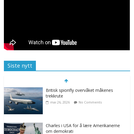
Siste nytt
Britisk spionfly overvåket måkenes
trekkrute
mai 26, 2026
No Comments
Charles i USA for å lære Amerikanerne
om demokrati