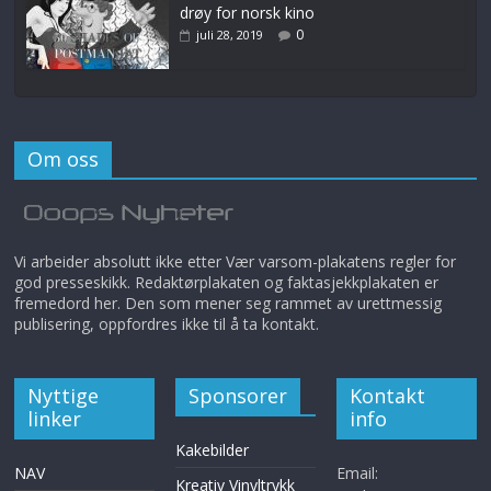
drøy for norsk kino
0
juli 28, 2019
Om oss
Vi arbeider absolutt ikke etter Vær varsom-plakatens regler for
god presseskikk. Redaktørplakaten og faktasjekkplakaten er
fremedord her. Den som mener seg rammet av urettmessig
publisering, oppfordres ikke til å ta kontakt.
Nyttige
Sponsorer
Kontakt
linker
info
Kakebilder
NAV
Email:
Kreativ Vinyltrykk