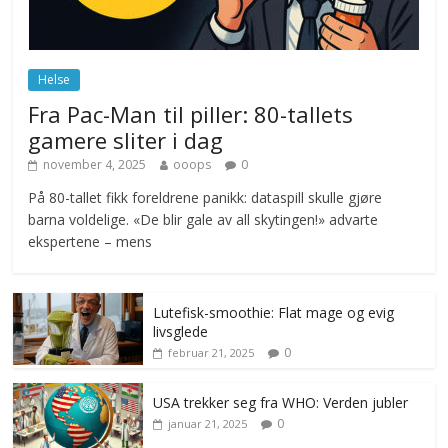
Norge innfører nullvisjon for nedbør
juni 23, 2026
No Comments
Helse
Fra Pac-Man til piller: 80-tallets
gamere sliter i dag
november 4, 2025
ooops
0
På 80-tallet fikk foreldrene panikk: dataspill skulle gjøre
barna voldelige. «De blir gale av all skytingen!» advarte
ekspertene – mens
Lutefisk-smoothie: Flat mage og evig
livsglede
0
februar 21, 2025
USA trekker seg fra WHO: Verden jubler
0
januar 21, 2025