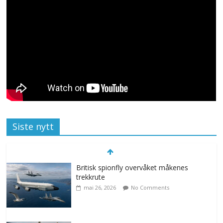
Siste nytt
Britisk spionfly overvåket måkenes
trekkrute
mai 26, 2026
No Comments