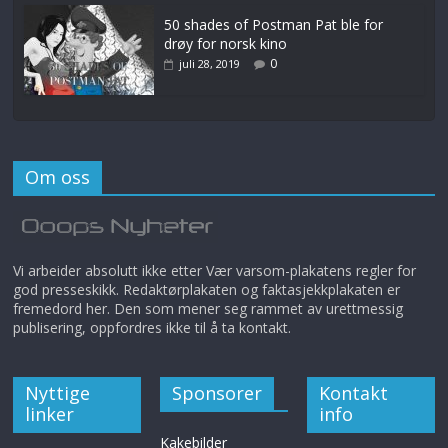
50 shades of Postman Pat ble for
drøy for norsk kino
0
juli 28, 2019
Om oss
Vi arbeider absolutt ikke etter Vær varsom-plakatens regler for
god presseskikk. Redaktørplakaten og faktasjekkplakaten er
fremedord her. Den som mener seg rammet av urettmessig
publisering, oppfordres ikke til å ta kontakt.
Nyttige
Sponsorer
Kontakt
linker
info
Kakebilder