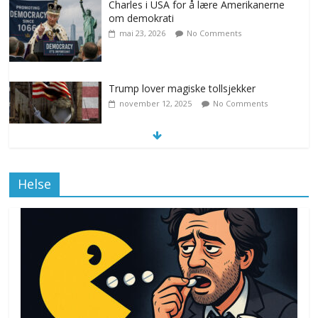
Charles i USA for å lære Amerikanerne
om demokrati
mai 23, 2026
No Comments
Trump lover magiske tollsjekker
november 12, 2025
No Comments
Klimakvoter løser klimakrisen i Norge
Helse
november 12, 2025
No Comments
Drone stopper flytrafikken i Stockholm,
ekspert mistenker MDG
november 6, 2025
No Comments