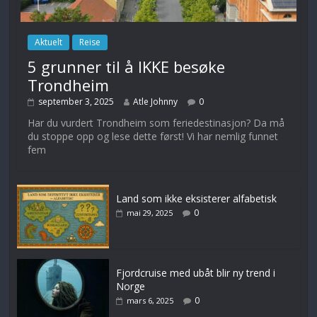
Aktuelt
Reise
5 grunner til å IKKE besøke
Trondheim
september 3, 2025
Atle Johnny
0
Har du vurdert Trondheim som feriedestinasjon? Da må
du stoppe opp og lese dette først! Vi har nemlig funnet
fem
Land som ikke eksisterer alfabetisk
0
mai 29, 2025
Fjordcruise med ubåt blir ny trend i
Norge
0
mars 6, 2025