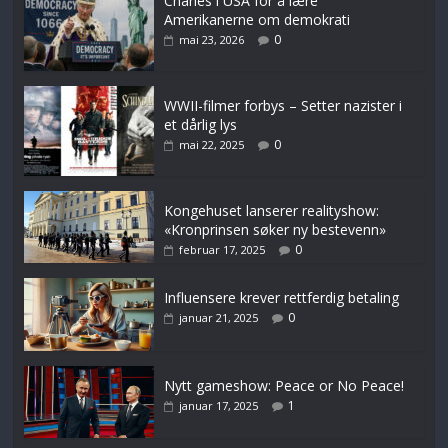
Charles i USA for å lære
Amerikanerne om demokrati
0
mai 23, 2026
WWII-filmer forbys – Setter nazister i
et dårlig lys
0
mai 22, 2025
Kongehuset lanserer realityshow:
«Kronprinsen søker ny bestevenn»
0
februar 17, 2025
Influensere krever rettferdig betaling
0
januar 21, 2025
Nytt gameshow: Peace or No Peace!
1
januar 17, 2025