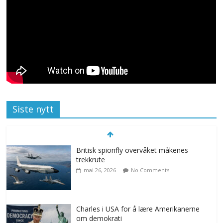
Siste nytt
Britisk spionfly overvåket måkenes
trekkrute
mai 26, 2026
No Comments
Charles i USA for å lære Amerikanerne
om demokrati