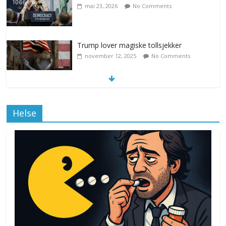
mai 23, 2026
No Comments
Trump lover magiske tollsjekker
november 12, 2025
No Comments
Klimakvoter løser klimakrisen i Norge
Helse
november 12, 2025
No Comments
Drone stopper flytrafikken i Stockholm,
ekspert mistenker MDG
november 6, 2025
No Comments
Norge innfører nullvisjon for nedbør