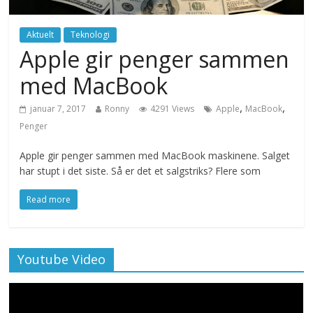
Aktuelt
Teknologi
Apple gir penger sammen
med MacBook
,
,
januar 7, 2017
Ronny
4291 Views
Apple
MacBook
Penger
Apple gir penger sammen med MacBook maskinene. Salget
har stupt i det siste. Så er det et salgstriks? Flere som
Read more
Youtube Video