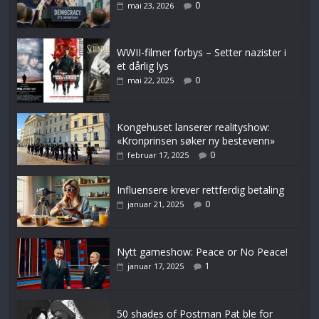
0
mai 23, 2026
WWII-filmer forbys – Setter nazister i
et dårlig lys
0
mai 22, 2025
Kongehuset lanserer realityshow:
«Kronprinsen søker ny bestevenn»
0
februar 17, 2025
Influensere krever rettferdig betaling
0
januar 21, 2025
Nytt gameshow: Peace or No Peace!
1
januar 17, 2025
50 shades of Postman Pat ble for