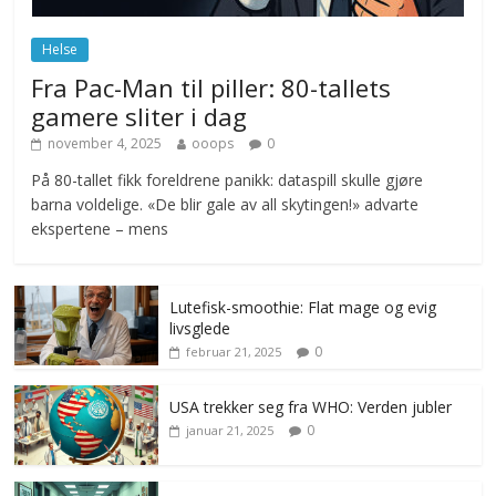
juni 23, 2026
No Comments
Helse
Fra Pac-Man til piller: 80-tallets
gamere sliter i dag
november 4, 2025
ooops
0
På 80-tallet fikk foreldrene panikk: dataspill skulle gjøre
barna voldelige. «De blir gale av all skytingen!» advarte
ekspertene – mens
Lutefisk-smoothie: Flat mage og evig
livsglede
0
februar 21, 2025
USA trekker seg fra WHO: Verden jubler
0
januar 21, 2025