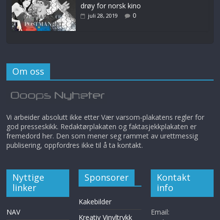
drøy for norsk kino
0
juli 28, 2019
Om oss
Vi arbeider absolutt ikke etter Vær varsom-plakatens regler for
god presseskikk. Redaktørplakaten og faktasjekkplakaten er
fremedord her. Den som mener seg rammet av urettmessig
publisering, oppfordres ikke til å ta kontakt.
Nyttige
Sponsorer
Kontakt
linker
info
Kakebilder
NAV
Email:
Kreativ Vinyltrykk