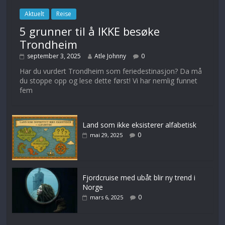
Aktuelt
Reise
5 grunner til å IKKE besøke
Trondheim
september 3, 2025
Atle Johnny
0
Har du vurdert Trondheim som feriedestinasjon? Da må
du stoppe opp og lese dette først! Vi har nemlig funnet
fem
Land som ikke eksisterer alfabetisk
0
mai 29, 2025
Fjordcruise med ubåt blir ny trend i
Norge
0
mars 6, 2025