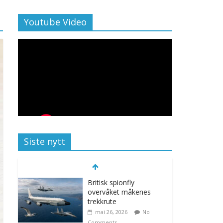
Youtube Video
Siste nytt
Britisk spionfly
overvåket måkenes
trekkrute
mai 26, 2026
No
Comments