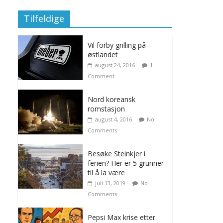
Tilfeldige
Vil forby grilling på
østlandet
august 24, 2016
1
Comment
Nord koreansk
romstasjon
august 4, 2016
No
Comments
Besøke Steinkjer i
ferien? Her er 5 grunner
til å la være
juli 13, 2019
No
Comments
Pepsi Max krise etter