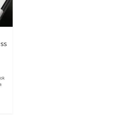
ass
ook
a