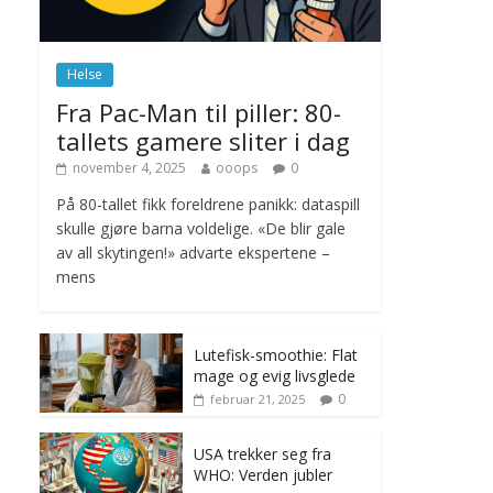
november 6, 2025
No Comments
Helse
Norge innfører
Fra Pac-Man til piller: 80-
nullvisjon for nedbør
tallets gamere sliter i dag
juni 23, 2026
No
Comments
november 4, 2025
ooops
0
På 80-tallet fikk foreldrene panikk: dataspill
skulle gjøre barna voldelige. «De blir gale
av all skytingen!» advarte ekspertene –
mens
Lutefisk-smoothie: Flat
mage og evig livsglede
0
februar 21, 2025
USA trekker seg fra
WHO: Verden jubler