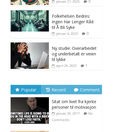
0
januar 21, 2025
Folkehelsen Bedres:
Ingen Har Lenger Råd
til Å Bli Syke
0
januar 6, 2025
Ny studie: Overarbeidet
og underbetalt er veien
til lykke
1
april 29, 2023
Popular
Recent
Comment
Sitat om livet fra kjente
personer til motivasjon
januar 29, 2017
No
Comments