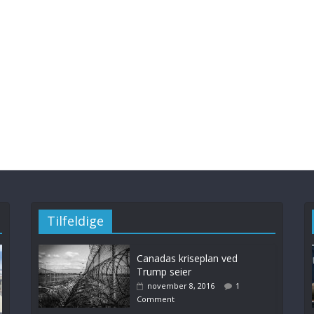
Tilfeldige
Canadas kriseplan ved
Trump seier
november 8, 2016
1
Comment