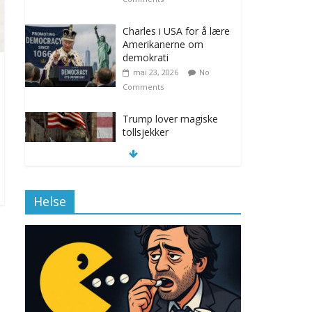
Charles i USA for å lære
Amerikanerne om
demokrati
mai 23, 2026
No
Comments
Trump lover magiske
tollsjekker
november 12, 2025
No Comments
Helse
Klimakvoter løser
klimakrisen i Norge
november 12, 2025
No Comments
Drone stopper
flytrafikken i Stockholm,
ekspert mistenker MDG