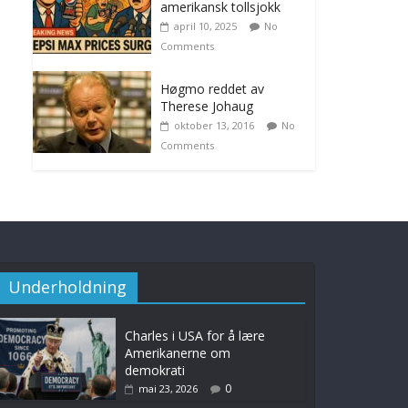
amerikansk tollsjokk
april 10, 2025
No
Comments
Høgmo reddet av
Therese Johaug
oktober 13, 2016
No
Comments
Underholdning
Charles i USA for å lære
Amerikanerne om
demokrati
0
mai 23, 2026