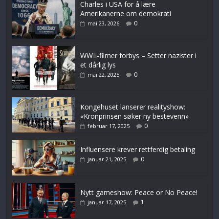
Charles i USA for å lære
Amerikanerne om demokrati
0
mai 23, 2026
WWII-filmer forbys – Setter nazister i
et dårlig lys
0
mai 22, 2025
Kongehuset lanserer realityshow:
«Kronprinsen søker ny bestevenn»
0
februar 17, 2025
Influensere krever rettferdig betaling
0
januar 21, 2025
Nytt gameshow: Peace or No Peace!
1
januar 17, 2025