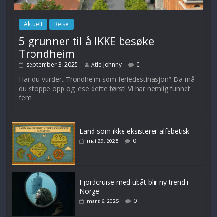
Aktuelt
Reise
5 grunner til å IKKE besøke
Trondheim
september 3, 2025
Atle Johnny
0
Har du vurdert Trondheim som feriedestinasjon? Da må
du stoppe opp og lese dette først! Vi har nemlig funnet
fem
Land som ikke eksisterer alfabetisk
0
mai 29, 2025
Fjordcruise med ubåt blir ny trend i
Norge
0
mars 6, 2025