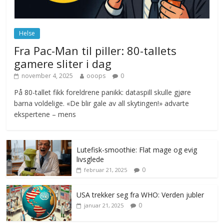
Norge innfører nullvisjon for nedbør
juni 23, 2026
No Comments
Helse
Fra Pac-Man til piller: 80-tallets
gamere sliter i dag
november 4, 2025
ooops
0
På 80-tallet fikk foreldrene panikk: dataspill skulle gjøre
barna voldelige. «De blir gale av all skytingen!» advarte
ekspertene – mens
Lutefisk-smoothie: Flat mage og evig
livsglede
0
februar 21, 2025
USA trekker seg fra WHO: Verden jubler
0
januar 21, 2025