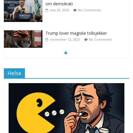
om demokrati
mai 23, 2026
No Comments
Trump lover magiske tollsjekker
november 12, 2025
No Comments
Klimakvoter løser klimakrisen i Norge
Helse
november 12, 2025
No Comments
Drone stopper flytrafikken i Stockholm,
ekspert mistenker MDG
november 6, 2025
No Comments