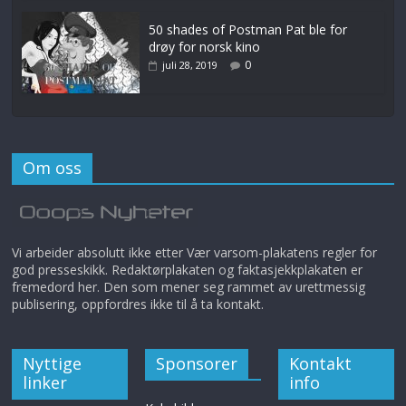
50 shades of Postman Pat ble for
drøy for norsk kino
0
juli 28, 2019
Om oss
Vi arbeider absolutt ikke etter Vær varsom-plakatens regler for
god presseskikk. Redaktørplakaten og faktasjekkplakaten er
fremedord her. Den som mener seg rammet av urettmessig
publisering, oppfordres ikke til å ta kontakt.
Nyttige
Sponsorer
Kontakt
linker
info