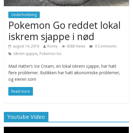
Underholdning
Pokemon Go reddet lokal
iskrem sjappe i nød
august 14, 2016
Ronny
4388 Views
0 Comments
,
Iskrem sjappe
Pokemon Go
Mad Hatter’s Ice Cream, en lokal iskrem sjappe, har hatt
flere problemer. Butikken har hatt økonomiske problemer,
og eieren som
Read more
Youtube Video