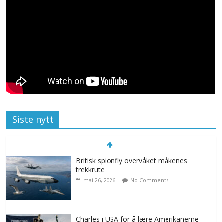
Siste nytt
Britisk spionfly overvåket måkenes
trekkrute
mai 26, 2026
No Comments
Charles i USA for å lære Amerikanerne