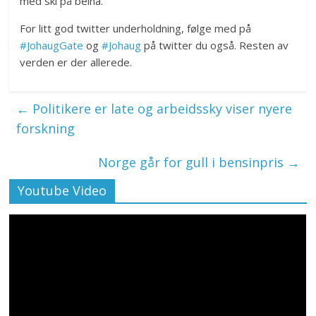
med ski på beina.
For litt god twitter underholdning, følge med på
#JohaugGate
og
#Johaug
på twitter du også. Resten av
verden er der allerede.
←
Politikere er late og arbeidssky viser nyere
forskning
Norge går for gull i bensinpris
→
Youtube Video