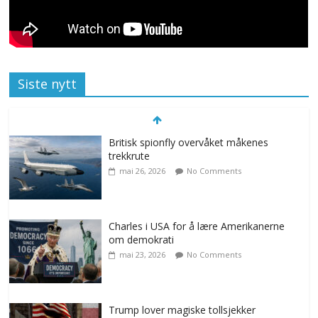
Siste nytt
Britisk spionfly overvåket måkenes
trekkrute
mai 26, 2026
No Comments
Charles i USA for å lære Amerikanerne
om demokrati
mai 23, 2026
No Comments
Trump lover magiske tollsjekker