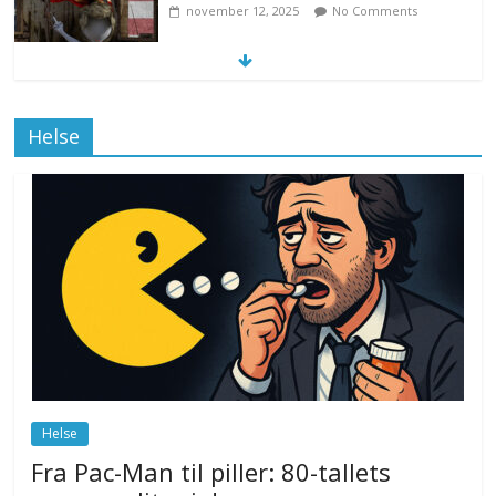
november 12, 2025
No Comments
Klimakvoter løser klimakrisen i Norge
Helse
november 12, 2025
No Comments
Drone stopper flytrafikken i Stockholm,
ekspert mistenker MDG
november 6, 2025
No Comments
Norge innfører nullvisjon for nedbør
juni 23, 2026
No Comments
Helse
Fra Pac-Man til piller: 80-tallets