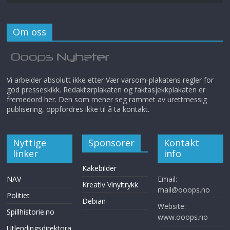
Om oss
Vi arbeider absolutt ikke etter Vær varsom-plakatens regler for
god presseskikk. Redaktørplakaten og faktasjekkplakaten er
fremedord her. Den som mener seg rammet av urettmessig
publisering, oppfordres ikke til å ta kontakt.
Nyttige
Sponsorer
Kontakt
linker
info
Kakebilder
NAV
Email:
Kreativ Vinyltrykk
mail@ooops.no
Politiet
Debian
Website:
Spillhistorie.no
www.ooops.no
Utlendingsdirektora