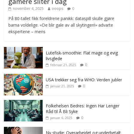
gamere sliter i dag
november 4, 2025
ooops
0
På 80-tallet fikk foreldrene panikk: dataspill skulle gjøre
barna voldelige. «De blir gale av all skytingen!» advarte
ekspertene – mens
Lutefisk-smoothie: Flat mage og evig
livsglede
0
februar 21, 2025
USA trekker seg fra WHO: Verden jubler
0
januar 21, 2025
Folkehelsen Bedres: Ingen Har Lenger
Råd til Å Bli Syke
0
januar 6, 2025
Ny studie: Overarbeidet og underbetalt