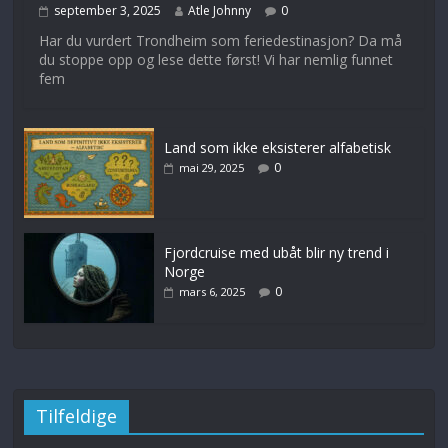
september 3, 2025
Atle Johnny
0
Har du vurdert Trondheim som feriedestinasjon? Da må
du stoppe opp og lese dette først! Vi har nemlig funnet
fem
Land som ikke eksisterer alfabetisk
0
mai 29, 2025
Fjordcruise med ubåt blir ny trend i
Norge
0
mars 6, 2025
Tilfeldige