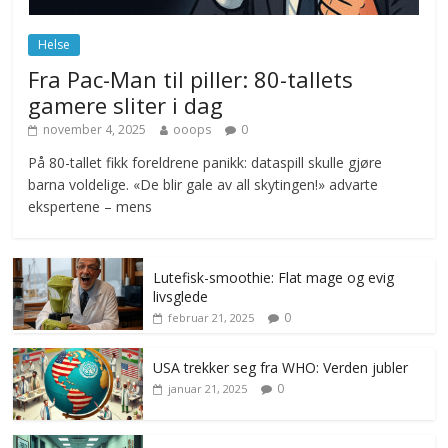
juni 23, 2026
No Comments
Helse
Fra Pac-Man til piller: 80-tallets
gamere sliter i dag
november 4, 2025
ooops
0
På 80-tallet fikk foreldrene panikk: dataspill skulle gjøre
barna voldelige. «De blir gale av all skytingen!» advarte
ekspertene – mens
Lutefisk-smoothie: Flat mage og evig
livsglede
0
februar 21, 2025
USA trekker seg fra WHO: Verden jubler
0
januar 21, 2025