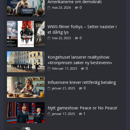
Amerikanerne om demokrati
0
mai 23, 2026
WWII-filmer forbys – Setter nazister i
et dårlig lys
0
mai 22, 2025
Kongehuset lanserer realityshow:
«Kronprinsen søker ny bestevenn»
0
februar 17, 2025
Influensere krever rettferdig betaling
0
januar 21, 2025
Nytt gameshow: Peace or No Peace!
1
januar 17, 2025