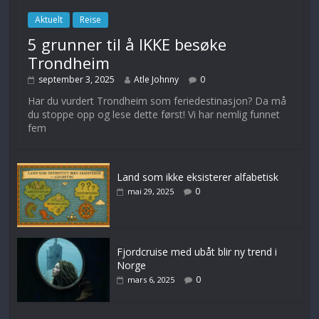
Aktuelt
Reise
5 grunner til å IKKE besøke
Trondheim
september 3, 2025
Atle Johnny
0
Har du vurdert Trondheim som feriedestinasjon? Da må
du stoppe opp og lese dette først! Vi har nemlig funnet
fem
Land som ikke eksisterer alfabetisk
0
mai 29, 2025
Fjordcruise med ubåt blir ny trend i
Norge
0
mars 6, 2025