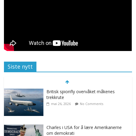
Siste nytt
Britisk spionfly overvåket måkenes
trekkrute
mai 26, 2026
No Comments
Charles i USA for å lære Amerikanerne
om demokrati