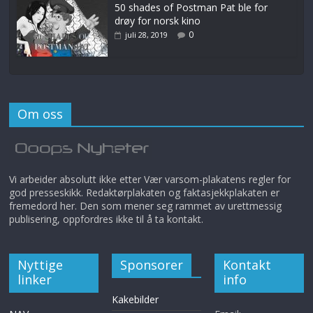
50 shades of Postman Pat ble for
drøy for norsk kino
0
juli 28, 2019
Om oss
Vi arbeider absolutt ikke etter Vær varsom-plakatens regler for
god presseskikk. Redaktørplakaten og faktasjekkplakaten er
fremedord her. Den som mener seg rammet av urettmessig
publisering, oppfordres ikke til å ta kontakt.
Nyttige
Sponsorer
Kontakt
linker
info
Kakebilder