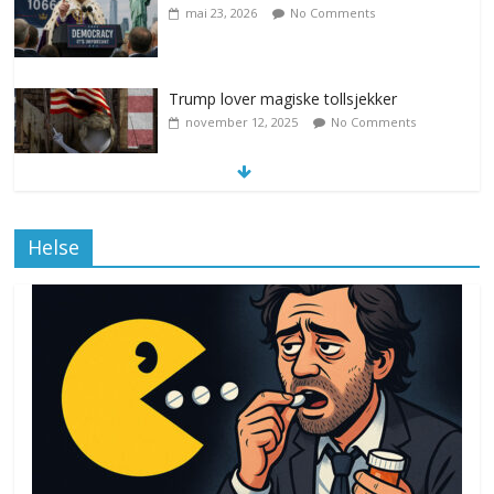
mai 23, 2026
No Comments
Trump lover magiske tollsjekker
november 12, 2025
No Comments
Klimakvoter løser klimakrisen i Norge
Helse
november 12, 2025
No Comments
Drone stopper flytrafikken i Stockholm,
ekspert mistenker MDG
november 6, 2025
No Comments
Norge innfører nullvisjon for nedbør