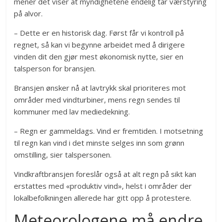
mener det viser at myndighetene endelig tar værstyring
på alvor.
– Dette er en historisk dag. Først får vi kontroll på
regnet, så kan vi begynne arbeidet med å dirigere
vinden dit den gjør mest økonomisk nytte, sier en
talsperson for bransjen.
Bransjen ønsker nå at lavtrykk skal prioriteres mot
områder med vindturbiner, mens regn sendes til
kommuner med lav mediedekning.
– Regn er gammeldags. Vind er fremtiden. I motsetning
til regn kan vind i det minste selges inn som grønn
omstilling, sier talspersonen.
Vindkraftbransjen foreslår også at alt regn på sikt kan
erstattes med «produktiv vind», helst i områder der
lokalbefolkningen allerede har gitt opp å protestere.
Meteorologene må endre