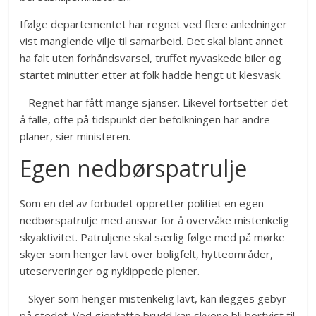
Ifølge departementet har regnet ved flere anledninger
vist manglende vilje til samarbeid. Det skal blant annet
ha falt uten forhåndsvarsel, truffet nyvaskede biler og
startet minutter etter at folk hadde hengt ut klesvask.
– Regnet har fått mange sjanser. Likevel fortsetter det
å falle, ofte på tidspunkt der befolkningen har andre
planer, sier ministeren.
Egen nedbørspatrulje
Som en del av forbudet oppretter politiet en egen
nedbørspatrulje med ansvar for å overvåke mistenkelig
skyaktivitet. Patruljene skal særlig følge med på mørke
skyer som henger lavt over boligfelt, hytteområder,
uteserveringer og nyklippede plener.
– Skyer som henger mistenkelig lavt, kan ilegges gebyr
på stedet. Ved gjentatte brudd kan skyene bli bortvist til