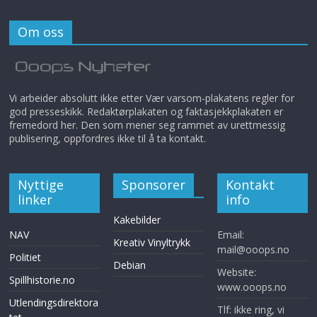
Om oss
Vi arbeider absolutt ikke etter Vær varsom-plakatens regler for
god presseskikk. Redaktørplakaten og faktasjekkplakaten er
fremedord her. Den som mener seg rammet av urettmessig
publisering, oppfordres ikke til å ta kontakt.
Nyttige
Sponsorer
Kontakt
linker
info
Kakebilder
NAV
Email:
Kreativ Vinyltrykk
mail@ooops.no
Politiet
Debian
Website:
Spillhistorie.no
www.ooops.no
Utlendingsdirektora
Tlf: ikke ring, vi