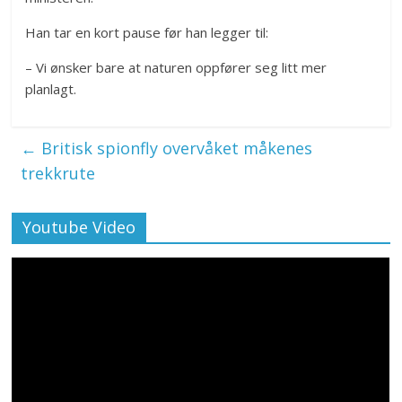
Han tar en kort pause før han legger til:
– Vi ønsker bare at naturen oppfører seg litt mer
planlagt.
←
Britisk spionfly overvåket måkenes
trekkrute
Youtube Video