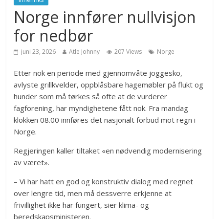
Norge innfører nullvisjon
for nedbør
juni 23, 2026
Atle Johnny
207 Views
Norge
Etter nok en periode med gjennomvåte joggesko,
avlyste grillkvelder, oppblåsbare hagemøbler på flukt og
hunder som må tørkes så ofte at de vurderer
fagforening, har myndighetene fått nok. Fra mandag
klokken 08.00 innføres det nasjonalt forbud mot regn i
Norge.
Regjeringen kaller tiltaket «en nødvendig modernisering
av været».
– Vi har hatt en god og konstruktiv dialog med regnet
over lengre tid, men må dessverre erkjenne at
frivillighet ikke har fungert, sier klima- og
beredskapsministeren.