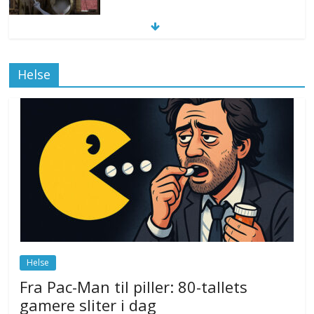
Klimakvoter løser klimakrisen i Norge
Helse
november 12, 2025
No Comments
Drone stopper flytrafikken i Stockholm,
ekspert mistenker MDG
november 6, 2025
No Comments
Norge innfører nullvisjon for nedbør
juni 23, 2026
No Comments
Helse
Fra Pac-Man til piller: 80-tallets
gamere sliter i dag