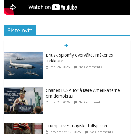
Siste nytt
Britisk spionfly overvåket måkenes
trekkrute
mai 26, 2026
No Comments
Charles i USA for å lære Amerikanerne
om demokrati
mai 23, 2026
No Comments
Trump lover magiske tollsjekker
november 12, 2025
No Comments