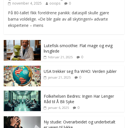
november 4, 2025
ooops
0
På 80-tallet fikk foreldrene panikk: dataspill skulle gjøre
barna voldelige. «De blir gale av all skytingen!» advarte
ekspertene – mens
Lutefisk-smoothie: Flat mage og evig
livsglede
0
februar 21, 2025
USA trekker seg fra WHO: Verden jubler
0
januar 21, 2025
Folkehelsen Bedres: Ingen Har Lenger
Råd til Å Bli Syke
0
januar 6, 2025
Ny studie: Overarbeidet og underbetalt
er veien til lykke