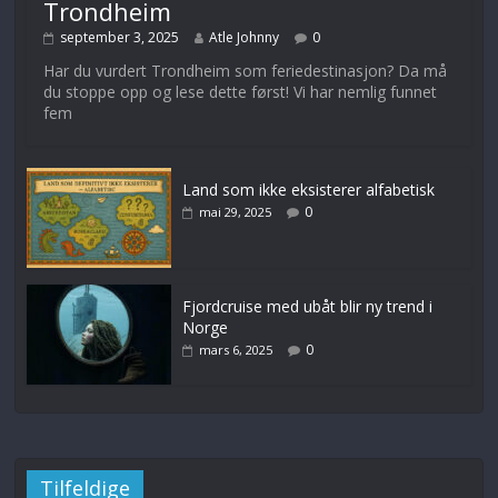
Trondheim
september 3, 2025
Atle Johnny
0
Har du vurdert Trondheim som feriedestinasjon? Da må
du stoppe opp og lese dette først! Vi har nemlig funnet
fem
Land som ikke eksisterer alfabetisk
0
mai 29, 2025
Fjordcruise med ubåt blir ny trend i
Norge
0
mars 6, 2025
Tilfeldige