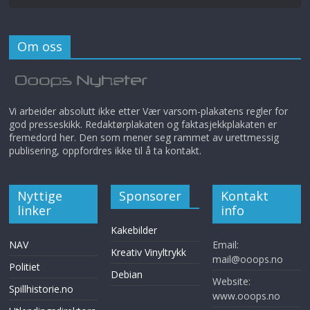
Om oss
Vi arbeider absolutt ikke etter Vær varsom-plakatens regler for
god presseskikk. Redaktørplakaten og faktasjekkplakaten er
fremedord her. Den som mener seg rammet av urettmessig
publisering, oppfordres ikke til å ta kontakt.
Nyttige
Sponsorer
Kontakt
linker
info
Kakebilder
NAV
Email:
Kreativ Vinyltrykk
mail@ooops.no
Politiet
Debian
Website:
Spillhistorie.no
www.ooops.no