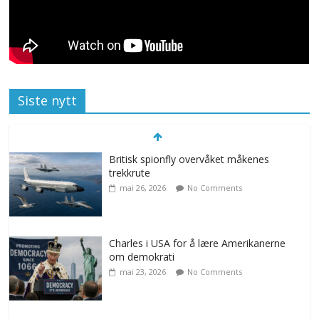
Siste nytt
Britisk spionfly overvåket måkenes
trekkrute
mai 26, 2026
No Comments
Charles i USA for å lære Amerikanerne
om demokrati
mai 23, 2026
No Comments