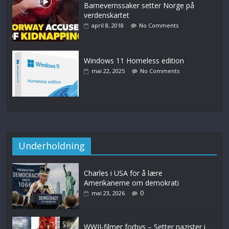
Barnevernssaker setter Norge på
verdenskartet
april 8, 2018
No Comments
Windows 11 Homeless edition
mai 22, 2025
No Comments
Underholdning
Charles i USA for å lære
Amerikanerne om demokrati
0
mai 23, 2026
WWII-filmer forbys – Setter nazister i