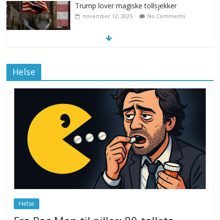
Trump lover magiske tollsjekker
november 12, 2025
No Comments
Klimakvoter løser klimakrisen i Norge
Helse
november 12, 2025
No Comments
Drone stopper flytrafikken i Stockholm,
ekspert mistenker MDG
november 6, 2025
No Comments
Norge innfører nullvisjon for nedbør
juni 23, 2026
No Comments
Helse