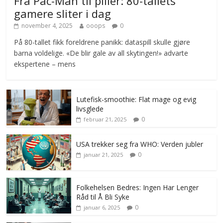
Fra Pac-Man til piller: 80-tallets
gamere sliter i dag
november 4, 2025
ooops
0
På 80-tallet fikk foreldrene panikk: dataspill skulle gjøre
barna voldelige. «De blir gale av all skytingen!» advarte
ekspertene – mens
Lutefisk-smoothie: Flat mage og evig
livsglede
0
februar 21, 2025
USA trekker seg fra WHO: Verden jubler
0
januar 21, 2025
Folkehelsen Bedres: Ingen Har Lenger
Råd til Å Bli Syke
0
januar 6, 2025