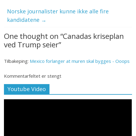
Norske journalister kunne ikke alle fire
kandidatene
→
One thought on “
Canadas kriseplan
ved Trump seier
”
Tilbakeping:
Mexico forlanger at muren skal bygges - Ooops
Kommentarfeltet er stengt
Youtube Video