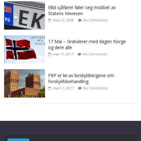
Elbil sjåfører føler seg mobbet av
Statens Veivesen
mars 2, 2018
No Comments
17 Mai – Gratulerer med dagen Norge
og dere alle
mai 17, 2017
No Comments
FRP er lei av beskyldningene om
forskjellsbehandling
mars 1, 2017
No Comments