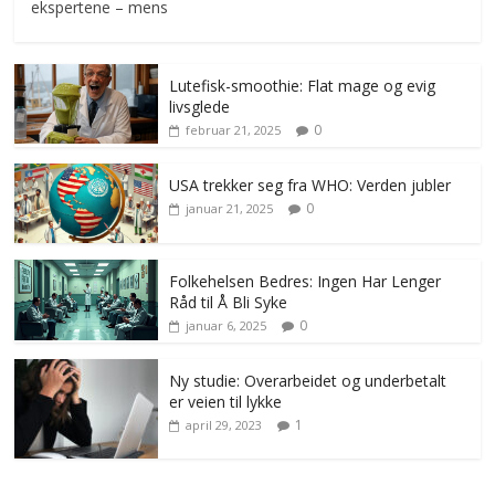
ekspertene – mens
Lutefisk-smoothie: Flat mage og evig
livsglede
0
februar 21, 2025
USA trekker seg fra WHO: Verden jubler
0
januar 21, 2025
Folkehelsen Bedres: Ingen Har Lenger
Råd til Å Bli Syke
0
januar 6, 2025
Ny studie: Overarbeidet og underbetalt
er veien til lykke
1
april 29, 2023