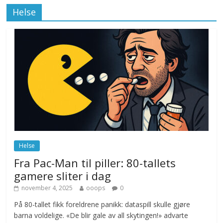
Klimakvoter løser klimakrisen i Norge
Helse
november 12, 2025
No Comments
Drone stopper flytrafikken i Stockholm,
ekspert mistenker MDG
november 6, 2025
No Comments
Norge innfører nullvisjon for nedbør
juni 23, 2026
No Comments
Helse
Fra Pac-Man til piller: 80-tallets
gamere sliter i dag
november 4, 2025
ooops
0
På 80-tallet fikk foreldrene panikk: dataspill skulle gjøre
barna voldelige. «De blir gale av all skytingen!» advarte