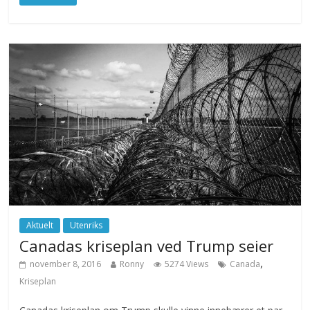
Aktuelt
Utenriks
Canadas kriseplan ved Trump seier
,
november 8, 2016
Ronny
5274 Views
Canada
Kriseplan