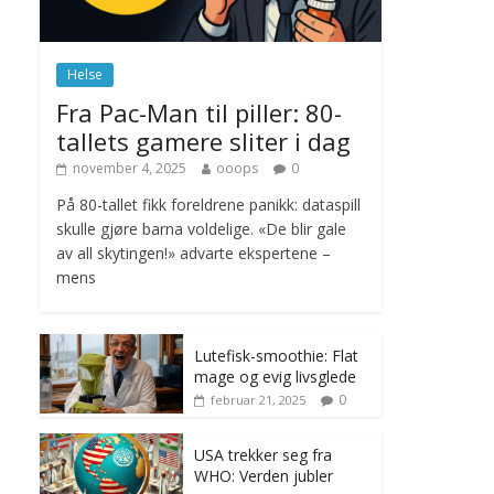
november 6, 2025
No Comments
Helse
Norge innfører
Fra Pac-Man til piller: 80-
nullvisjon for nedbør
tallets gamere sliter i dag
juni 23, 2026
No
Comments
november 4, 2025
ooops
0
På 80-tallet fikk foreldrene panikk: dataspill
skulle gjøre barna voldelige. «De blir gale
av all skytingen!» advarte ekspertene –
mens
Lutefisk-smoothie: Flat
mage og evig livsglede
0
februar 21, 2025
USA trekker seg fra
WHO: Verden jubler