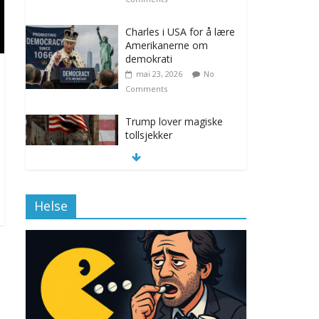
Charles i USA for å lære
Amerikanerne om
demokrati
mai 23, 2026
No
Comments
Trump lover magiske
tollsjekker
november 12, 2025
No Comments
Helse
Klimakvoter løser
klimakrisen i Norge
november 12, 2025
No Comments
Drone stopper
flytrafikken i Stockholm,
ekspert mistenker MDG