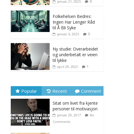
0
januar 21, 2025
Folkehelsen Bedres:
Ingen Har Lenger Råd
til Å Bli Syke
0
januar 6, 2025
Ny studie: Overarbeidet
og underbetalt er veien
til lykke
1
april 29, 2023
Popular
Recent
Comment
Sitat om livet fra kjente
personer til motivasjon
januar 29, 2017
No
Comments