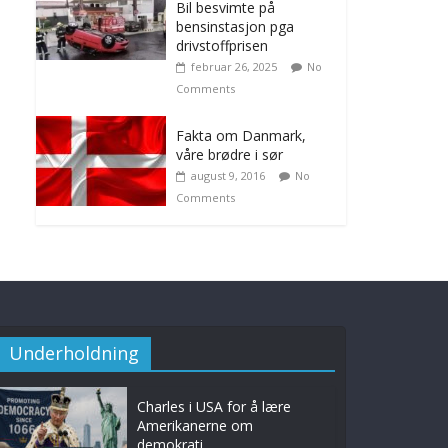
Bil besvimte på
bensinstasjon pga
drivstoffprisen
februar 26, 2025
No
Comments
Fakta om Danmark,
våre brødre i sør
august 9, 2016
No
Comments
Underholdning
Charles i USA for å lære
Amerikanerne om
demokrati