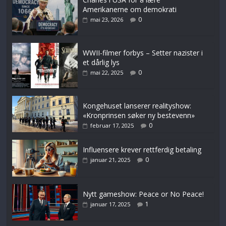
Amerikanerne om demokrati
0
mai 23, 2026
WWII-filmer forbys – Setter nazister i
et dårlig lys
0
mai 22, 2025
Kongehuset lanserer realityshow:
«Kronprinsen søker ny bestevenn»
0
februar 17, 2025
Influensere krever rettferdig betaling
0
januar 21, 2025
Nytt gameshow: Peace or No Peace!
1
januar 17, 2025