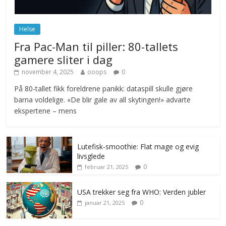
Norge innfører nullvisjon for nedbør
juni 23, 2026
No Comments
Helse
Fra Pac-Man til piller: 80-tallets
gamere sliter i dag
november 4, 2025
ooops
0
På 80-tallet fikk foreldrene panikk: dataspill skulle gjøre
barna voldelige. «De blir gale av all skytingen!» advarte
ekspertene – mens
Lutefisk-smoothie: Flat mage og evig
livsglede
0
februar 21, 2025
USA trekker seg fra WHO: Verden jubler
0
januar 21, 2025