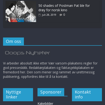
50 shades of Postman Pat ble for
drøy for norsk kino
0
juli 28, 2019
Om oss
Vi arbeider absolutt ikke etter Vær varsom-plakatens regler for
god presseskikk. Redaktørplakaten og faktasjekkplakaten er
fremedord her. Den som mener seg rammet av urettmessig
publisering, oppfordres ikke til å ta kontakt.
Nyttige
Sponsorer
Kontakt
linker
info
Kakebilder