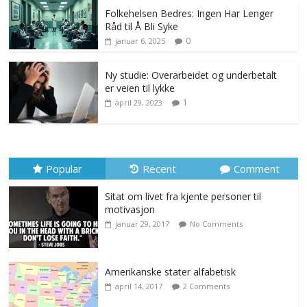
Folkehelsen Bedres: Ingen Har Lenger
Råd til Å Bli Syke
0
januar 6, 2025
Ny studie: Overarbeidet og underbetalt
er veien til lykke
1
april 29, 2023
Popular
Recent
Comment
Sitat om livet fra kjente personer til
motivasjon
januar 29, 2017
No Comments
Amerikanske stater alfabetisk
april 14, 2017
2 Comments