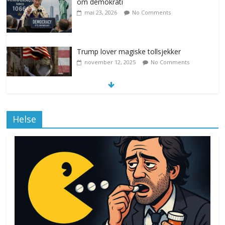
om demokrati
mai 23, 2026
No Comments
Trump lover magiske tollsjekker
november 12, 2025
No Comments
Klimakvoter løser klimakrisen i Norge
Helse
november 12, 2025
No Comments
Drone stopper flytrafikken i Stockholm,
ekspert mistenker MDG
november 6, 2025
No Comments