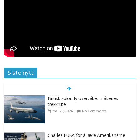
Siste nytt
Britisk spionfly overvåket måkenes
trekkrute
mai 26, 2026
No Comments
Charles i USA for å lære Amerikanerne