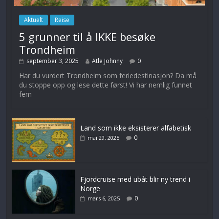
Aktuelt
Reise
5 grunner til å IKKE besøke
Trondheim
september 3, 2025
Atle Johnny
0
Har du vurdert Trondheim som feriedestinasjon? Da må
du stoppe opp og lese dette først! Vi har nemlig funnet
fem
Land som ikke eksisterer alfabetisk
0
mai 29, 2025
Fjordcruise med ubåt blir ny trend i
Norge
0
mars 6, 2025