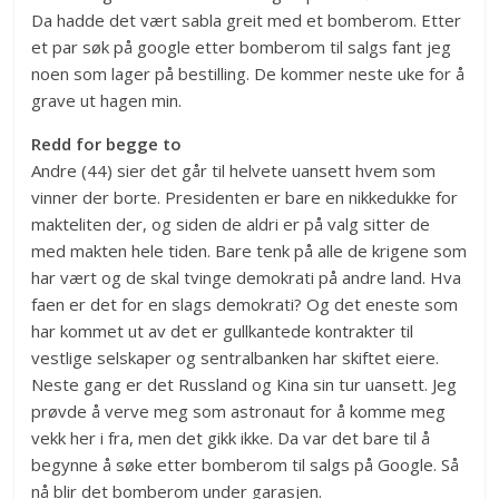
Da hadde det vært sabla greit med et bomberom. Etter
et par søk på google etter bomberom til salgs fant jeg
noen som lager på bestilling. De kommer neste uke for å
grave ut hagen min.
Redd for begge to
Andre (44) sier det går til helvete uansett hvem som
vinner der borte. Presidenten er bare en nikkedukke for
makteliten der, og siden de aldri er på valg sitter de
med makten hele tiden. Bare tenk på alle de krigene som
har vært og de skal tvinge demokrati på andre land. Hva
faen er det for en slags demokrati? Og det eneste som
har kommet ut av det er gullkantede kontrakter til
vestlige selskaper og sentralbanken har skiftet eiere.
Neste gang er det Russland og Kina sin tur uansett. Jeg
prøvde å verve meg som astronaut for å komme meg
vekk her i fra, men det gikk ikke. Da var det bare til å
begynne å søke etter bomberom til salgs på Google. Så
nå blir det bomberom under garasjen.