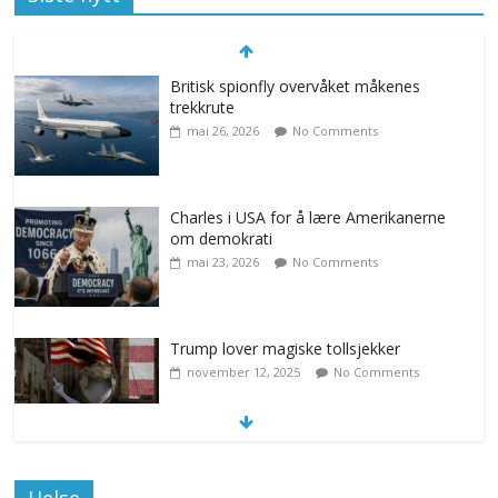
Britisk spionfly overvåket måkenes
trekkrute
mai 26, 2026
No Comments
Charles i USA for å lære Amerikanerne
om demokrati
mai 23, 2026
No Comments
Trump lover magiske tollsjekker
november 12, 2025
No Comments
Klimakvoter løser klimakrisen i Norge
Helse