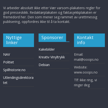
Vi arbeider absolutt ikke etter Vær varsom-plakatens regler for
god presseskikk. Redaktørplakaten og faktasjekkplakaten er
fremedord her. Den som mener seg rammet av urettmessig
publisering, oppfordres ikke til å ta kontakt.
Nyttige
Sponsorer
Kontakt
linker
info
Kakebilder
NAV
Email:
Kreativ Vinyltrykk
mail@ooops.no
Politiet
Debian
Website:
Spillhistorie.no
www.ooops.no
Utlendingsdirektora
Tlf: ikke ring, vi
tet
ringer deg