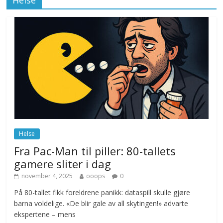
november 12, 2025
No Comments
Drone stopper flytrafikken i Stockholm,
ekspert mistenker MDG
november 6, 2025
No Comments
Norge innfører nullvisjon for nedbør
juni 23, 2026
No Comments
Helse
Fra Pac-Man til piller: 80-tallets
gamere sliter i dag
november 4, 2025
ooops
0
På 80-tallet fikk foreldrene panikk: dataspill skulle gjøre
barna voldelige. «De blir gale av all skytingen!» advarte
ekspertene – mens