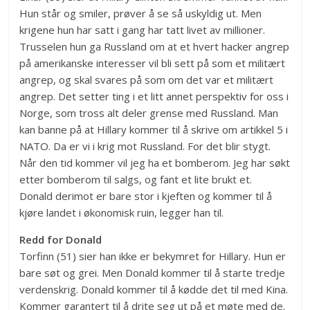
Hun står og smiler, prøver å se så uskyldig ut. Men
krigene hun har satt i gang har tatt livet av millioner.
Trusselen hun ga Russland om at et hvert hacker angrep
på amerikanske interesser vil bli sett på som et militært
angrep, og skal svares på som om det var et militært
angrep. Det setter ting i et litt annet perspektiv for oss i
Norge, som tross alt deler grense med Russland. Man
kan banne på at Hillary kommer til å skrive om artikkel 5 i
NATO. Da er vi i krig mot Russland. For det blir stygt.
Når den tid kommer vil jeg ha et bomberom. Jeg har søkt
etter bomberom til salgs, og fant et lite brukt et.
Donald derimot er bare stor i kjeften og kommer til å
kjøre landet i økonomisk ruin, legger han til.
Redd for Donald
Torfinn (51) sier han ikke er bekymret for Hillary. Hun er
bare søt og grei. Men Donald kommer til å starte tredje
verdenskrig. Donald kommer til å kødde det til med Kina.
Kommer garantert til å drite seg ut på et møte med de.