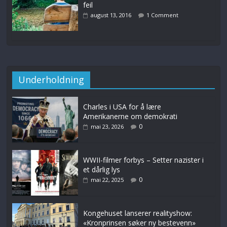
feil
august 13, 2016
1 Comment
Underholdning
Charles i USA for å lære
Amerikanerne om demokrati
0
mai 23, 2026
WWII-filmer forbys – Setter nazister i
et dårlig lys
0
mai 22, 2025
Kongehuset lanserer realityshow:
«Kronprinsen søker ny bestevenn»