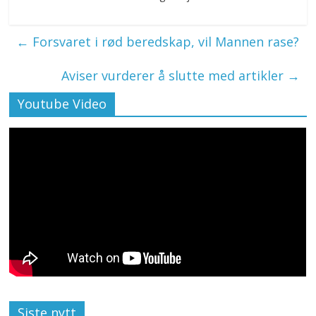
←
Forsvaret i rød beredskap, vil Mannen rase?
Aviser vurderer å slutte med artikler
→
Youtube Video
Siste nytt