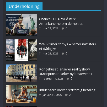
Underholdning
Charles i USA for å lære
Amerikanerne om demokrati
0
mai 23, 2026
WWII-filmer forbys – Setter nazister i
et dårlig lys
0
mai 22, 2025
Kongehuset lanserer realityshow:
«Kronprinsen søker ny bestevenn»
0
februar 17, 2025
Influensere krever rettferdig betaling
0
januar 21, 2025