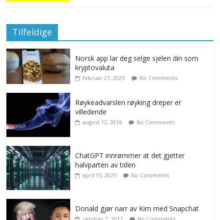
Tilfeldige
Norsk app lar deg selge sjelen din som
kryptovaluta
februar 21, 2025
No Comments
Røykeadvarslen røyking dreper er
villedende
august 12, 2016
No Comments
ChatGPT innrømmer at det gjetter
halvparten av tiden
april 15, 2025
No Comments
Donald gjør narr av Kim med Snapchat
oktober 2, 2017
No Comments