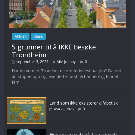
Aktuelt
Reise
5 grunner til å IKKE besøke
Trondheim
september 3, 2025
Atle Johnny
0
Har du vurdert Trondheim som feriedestinasjon? Da må
du stoppe opp og lese dette først! Vi har nemlig funnet
fem
Land som ikke eksisterer alfabetisk
0
mai 29, 2025
Fjordcruise med ubåt blir ny trend i