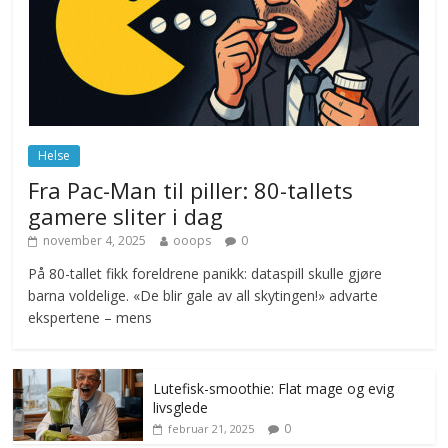
ekspert mistenker MDG
november 6, 2025
No Comments
Norge innfører nullvisjon for nedbør
juni 23, 2026
No Comments
Helse
Fra Pac-Man til piller: 80-tallets
gamere sliter i dag
november 4, 2025
ooops
0
På 80-tallet fikk foreldrene panikk: dataspill skulle gjøre
barna voldelige. «De blir gale av all skytingen!» advarte
ekspertene – mens
Lutefisk-smoothie: Flat mage og evig
livsglede
0
februar 21, 2025