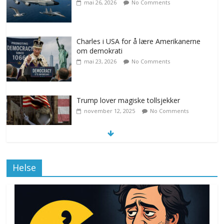
mai 26, 2026
No Comments
Charles i USA for å lære Amerikanerne
om demokrati
mai 23, 2026
No Comments
Trump lover magiske tollsjekker
november 12, 2025
No Comments
Klimakvoter løser klimakrisen i Norge
Helse
november 12, 2025
No Comments
Drone stopper flytrafikken i Stockholm,