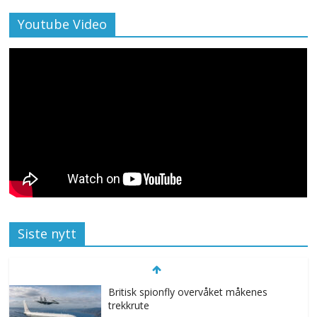
Youtube Video
Siste nytt
Britisk spionfly overvåket måkenes
trekkrute