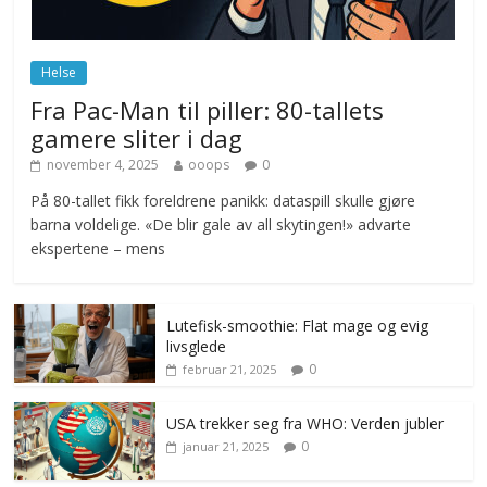
Britisk spionfly overvåket måkenes
trekkrute
mai 26, 2026
No Comments
Helse
Fra Pac-Man til piller: 80-tallets
gamere sliter i dag
november 4, 2025
ooops
0
På 80-tallet fikk foreldrene panikk: dataspill skulle gjøre
barna voldelige. «De blir gale av all skytingen!» advarte
ekspertene – mens
Lutefisk-smoothie: Flat mage og evig
livsglede
0
februar 21, 2025
USA trekker seg fra WHO: Verden jubler
0
januar 21, 2025