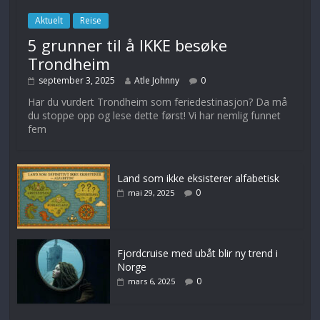
Aktuelt
Reise
5 grunner til å IKKE besøke
Trondheim
september 3, 2025
Atle Johnny
0
Har du vurdert Trondheim som feriedestinasjon? Da må
du stoppe opp og lese dette først! Vi har nemlig funnet
fem
Land som ikke eksisterer alfabetisk
0
mai 29, 2025
Fjordcruise med ubåt blir ny trend i
Norge
0
mars 6, 2025