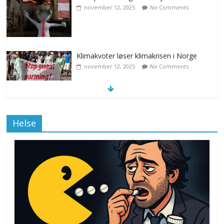
november 12, 2025
No Comments
Klimakvoter løser klimakrisen i Norge
november 12, 2025
No Comments
Drone stopper flytrafikken i Stockholm,
Helse
ekspert mistenker MDG
november 6, 2025
No Comments
Norge innfører nullvisjon for nedbør
juni 23, 2026
No Comments