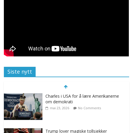
Siste nytt
Charles i USA for å lære Amerikanerne
om demokrati
mai 23, 2026
No Comments
Trump lover magiske tollsjekker