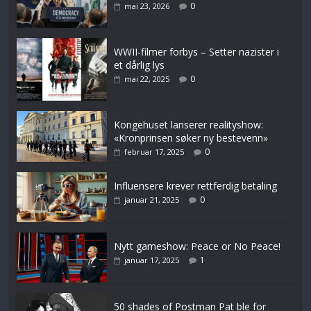
0
mai 23, 2026
WWII-filmer forbys – Setter nazister i
et dårlig lys
0
mai 22, 2025
Kongehuset lanserer realityshow:
«Kronprinsen søker ny bestevenn»
0
februar 17, 2025
Influensere krever rettferdig betaling
0
januar 21, 2025
Nytt gameshow: Peace or No Peace!
1
januar 17, 2025
50 shades of Postman Pat ble for