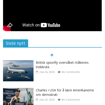
Siste nytt
Britisk spionfly overvåket måkenes
trekkrute
mai 26, 2026
No Comments
Charles i USA for å lære Amerikanerne
om demokrati
mai 23, 2026
No Comments