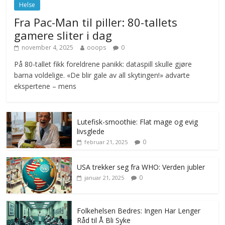
Helse
Fra Pac-Man til piller: 80-tallets
gamere sliter i dag
november 4, 2025
ooops
0
På 80-tallet fikk foreldrene panikk: dataspill skulle gjøre
barna voldelige. «De blir gale av all skytingen!» advarte
ekspertene – mens
Lutefisk-smoothie: Flat mage og evig
livsglede
0
februar 21, 2025
USA trekker seg fra WHO: Verden jubler
0
januar 21, 2025
Folkehelsen Bedres: Ingen Har Lenger
Råd til Å Bli Syke