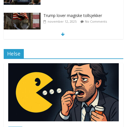
Trump lover magiske tollsjekker
november 12, 2025
No Comments
Klimakvoter løser klimakrisen i Norge
Helse
november 12, 2025
No Comments
Drone stopper flytrafikken i Stockholm,
ekspert mistenker MDG
november 6, 2025
No Comments
Norge innfører nullvisjon for nedbør
juni 23, 2026
No Comments