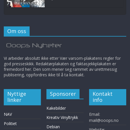
Om oss
Vi arbeider absolutt ikke etter Vær varsom-plakatens regler for
god presseskikk. Redaktørplakaten og faktasjekkplakaten er
fremedord her. Den som mener seg rammet av urettmessig
publisering, oppfordres ikke til å ta kontakt.
Nyttige
Sponsorer
Kontakt
linker
info
Kakebilder
NAV
Email:
Kreativ Vinyltrykk
mail@ooops.no
Politiet
Debian
Website: