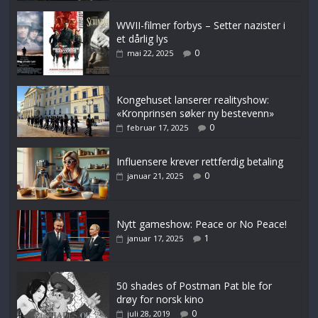
WWII-filmer forbys – Setter nazister i
et dårlig lys
0
mai 22, 2025
Kongehuset lanserer realityshow:
«Kronprinsen søker ny bestevenn»
0
februar 17, 2025
Influensere krever rettferdig betaling
0
januar 21, 2025
Nytt gameshow: Peace or No Peace!
1
januar 17, 2025
50 shades of Postman Pat ble for
drøy for norsk kino
0
juli 28, 2019