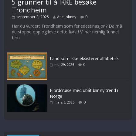
5 grunner til å IKKE besøke
Trondheim
september 3, 2025
Atle Johnny
0
Har du vurdert Trondheim som feriedestinasjon? Da må
du stoppe opp og lese dette først! Vi har nemlig funnet
fem
Land som ikke eksisterer alfabetisk
0
mai 29, 2025
Fjordcruise med ubåt blir ny trend i
Norge
0
mars 6, 2025