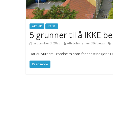
Aktuelt
Reise
5 grunner til å IKKE 
september 3, 2025
Atle Johnny
686 Views
Har du vurdert Trondheim som feriedestinasjon? Da
Read more