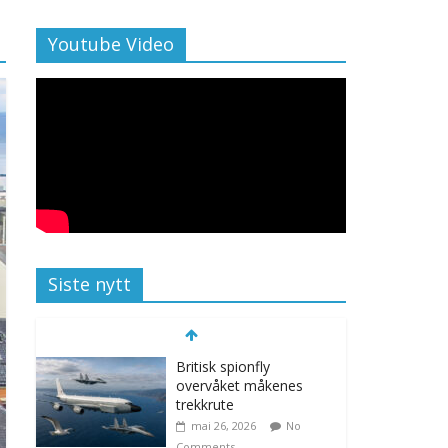
Youtube Video
Siste nytt
Britisk spionfly
overvåket måkenes
trekkrute
mai 26, 2026
No
Comments