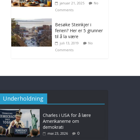
januar 21, 2025
No
Comments
Besøke Steinkjer i
ferien? Her er 5 grunner
til å la være
juli 13, 2019
No
Comments
Underholdning
Charles i USA for å lære
Amerikanerne om
demokrati
0
mai 23, 2026