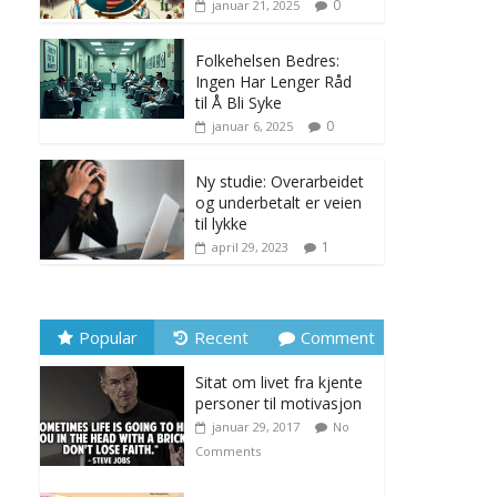
0
januar 21, 2025
Folkehelsen Bedres:
Ingen Har Lenger Råd
til Å Bli Syke
0
januar 6, 2025
Ny studie: Overarbeidet
og underbetalt er veien
til lykke
1
april 29, 2023
Popular
Recent
Comment
Sitat om livet fra kjente
personer til motivasjon
januar 29, 2017
No
Comments