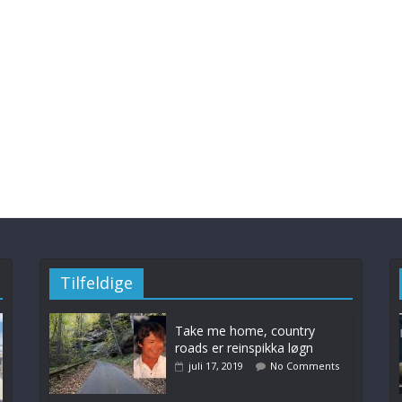
Tilfeldige
Take me home, country
roads er reinspikka løgn
juli 17, 2019
No Comments