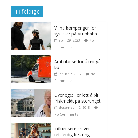
Tilfeldige
Vil ha bompenger for
syklister på Autobahn
april 29, 2023
No
Comments
Ambulanse for å unngå
kø
januar 2, 2017
No
Comments
Overlege: For lett å bli
friskmeldt på stortinget
desember 12, 2018
No Comments
Influensere krever
rettferdig betaling