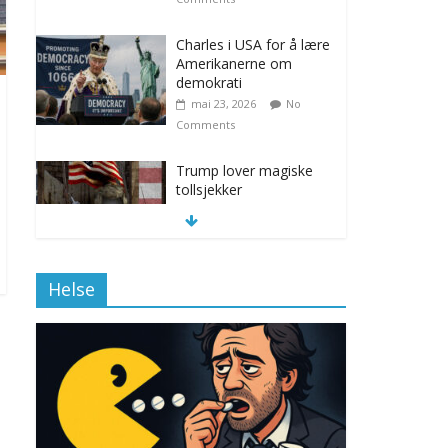
Charles i USA for å lære
Amerikanerne om
demokrati
mai 23, 2026
No
Comments
Trump lover magiske
tollsjekker
november 12, 2025
No Comments
Helse
Klimakvoter løser
klimakrisen i Norge
november 12, 2025
No Comments
Drone stopper
flytrafikken i Stockholm,
ekspert mistenker MDG