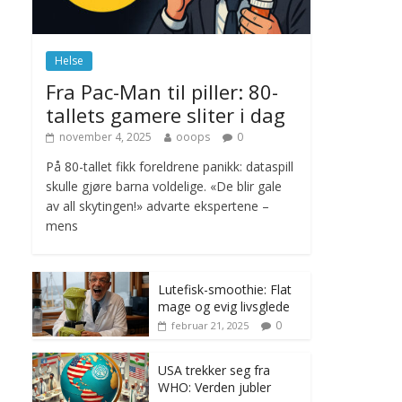
november 6, 2025
No Comments
Helse
Norge innfører
Fra Pac-Man til piller: 80-
nullvisjon for nedbør
tallets gamere sliter i dag
juni 23, 2026
No
Comments
november 4, 2025
ooops
0
På 80-tallet fikk foreldrene panikk: dataspill
skulle gjøre barna voldelige. «De blir gale
av all skytingen!» advarte ekspertene –
mens
Lutefisk-smoothie: Flat
mage og evig livsglede
0
februar 21, 2025
USA trekker seg fra
WHO: Verden jubler