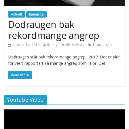
Aktuelt
Innenriks
Dodraugen bak
rekordmange angrep
februar 14, 2018
Ronny
6019 Views
Dodraugen
Dodraugen står bak rekordmange angrep i 2017. Det er aldri
før vært rapportert så mange angrep som i fjor. Det
Read more
Youtube Video