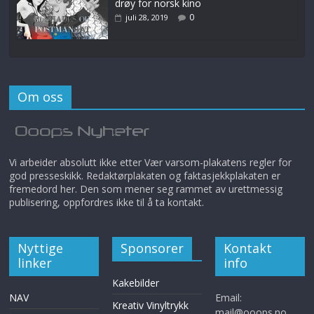
drøy for norsk kino
0
juli 28, 2019
Om oss
Vi arbeider absolutt ikke etter Vær varsom-plakatens regler for
god presseskikk. Redaktørplakaten og faktasjekkplakaten er
fremedord her. Den som mener seg rammet av urettmessig
publisering, oppfordres ikke til å ta kontakt.
Nyttige
Sponsorer
Kontakt
linker
info
Kakebilder
NAV
Email:
Kreativ Vinyltrykk
mail@ooops.no