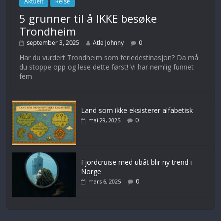
Aktuelt
Reise
5 grunner til å IKKE besøke
Trondheim
september 3, 2025
Atle Johnny
0
Har du vurdert Trondheim som feriedestinasjon? Da må
du stoppe opp og lese dette først! Vi har nemlig funnet
fem
Land som ikke eksisterer alfabetisk
0
mai 29, 2025
Fjordcruise med ubåt blir ny trend i
Norge
0
mars 6, 2025