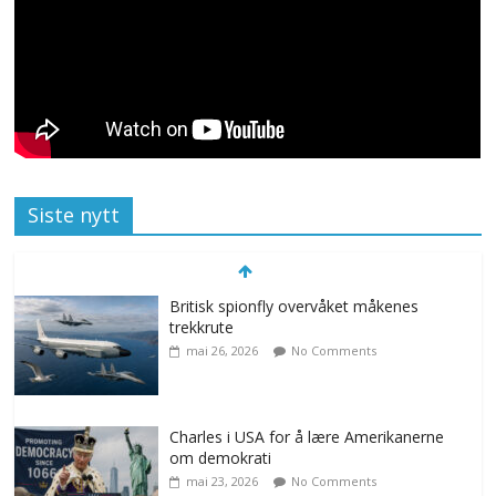
Siste nytt
Britisk spionfly overvåket måkenes
trekkrute
mai 26, 2026
No Comments
Charles i USA for å lære Amerikanerne
om demokrati
mai 23, 2026
No Comments