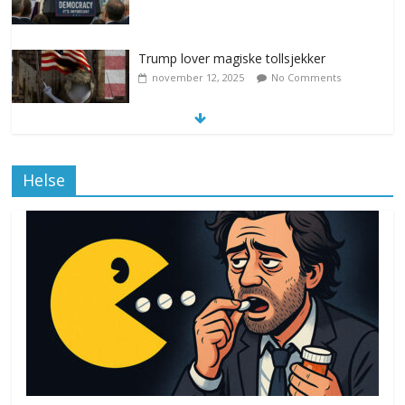
Trump lover magiske tollsjekker
november 12, 2025
No Comments
Klimakvoter løser klimakrisen i Norge
Helse
november 12, 2025
No Comments
Drone stopper flytrafikken i Stockholm,
ekspert mistenker MDG
november 6, 2025
No Comments
Norge innfører nullvisjon for nedbør
juni 23, 2026
No Comments