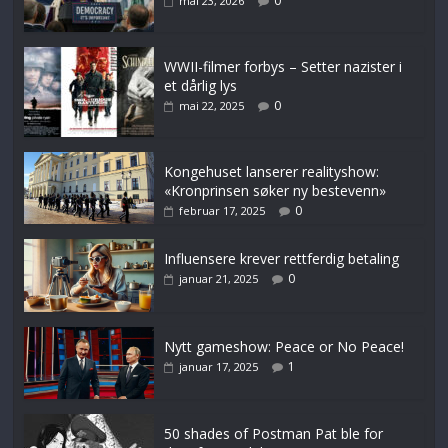
0
mai 23, 2026
WWII-filmer forbys – Setter nazister i
et dårlig lys
0
mai 22, 2025
Kongehuset lanserer realityshow:
«Kronprinsen søker ny bestevenn»
0
februar 17, 2025
Influensere krever rettferdig betaling
0
januar 21, 2025
Nytt gameshow: Peace or No Peace!
1
januar 17, 2025
50 shades of Postman Pat ble for