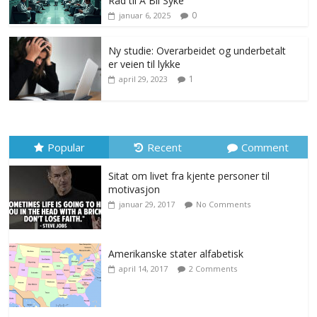
Råd til Å Bli Syke
0
januar 6, 2025
Ny studie: Overarbeidet og underbetalt
er veien til lykke
1
april 29, 2023
Popular
Recent
Comment
Sitat om livet fra kjente personer til
motivasjon
januar 29, 2017
No Comments
Amerikanske stater alfabetisk
april 14, 2017
2 Comments