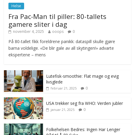
Helse
Fra Pac-Man til piller: 80-tallets
gamere sliter i dag
november 4, 2025
ooops
0
På 80-tallet fikk foreldrene panikk: dataspill skulle gjøre
barna voldelige. «De blir gale av all skytingen!» advarte
ekspertene – mens
Lutefisk-smoothie: Flat mage og evig
livsglede
0
februar 21, 2025
USA trekker seg fra WHO: Verden jubler
0
januar 21, 2025
Folkehelsen Bedres: Ingen Har Lenger