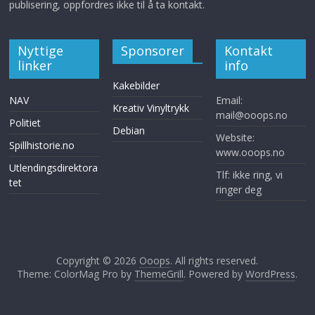
publisering, oppfordres ikke til å ta kontakt.
Nyttige
Sponsorer
Kontakt
linker
info
Kakebilder
NAV
Email:
Kreativ Vinyltrykk
mail@ooops.no
Politiet
Debian
Website:
Spillhistorie.no
www.ooops.no
Utlendingsdirektora
Tlf: ikke ring, vi
tet
ringer deg
Copyright © 2026
Ooops
. All rights reserved.
Theme: ColorMag Pro by
ThemeGrill
. Powered by
WordPress
.