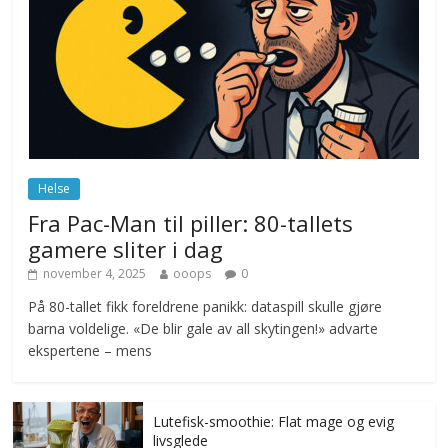
Drone stopper flytrafikken i Stockholm,
ekspert mistenker MDG
november 6, 2025
No Comments
Norge innfører nullvisjon for nedbør
juni 23, 2026
No Comments
Helse
Fra Pac-Man til piller: 80-tallets
gamere sliter i dag
november 4, 2025
ooops
0
På 80-tallet fikk foreldrene panikk: dataspill skulle gjøre
barna voldelige. «De blir gale av all skytingen!» advarte
ekspertene – mens
Lutefisk-smoothie: Flat mage og evig
livsglede