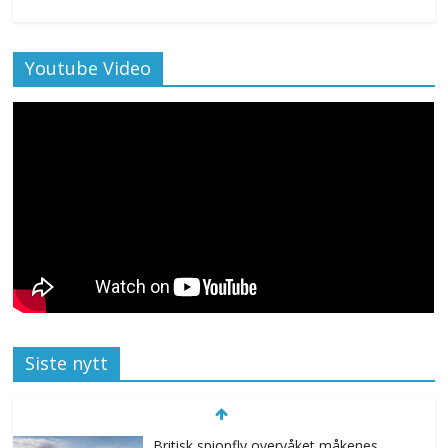
Youtube Video
Siste nytt
Britisk spionfly overvåket måkenes