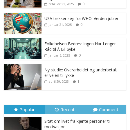
0
februar 21, 2025
USA trekker seg fra WHO: Verden jubler
0
januar 21, 2025
Folkehelsen Bedres: Ingen Har Lenger
Råd til Å Bli Syke
0
januar 6, 2025
Ny studie: Overarbeidet og underbetalt
er veien til lykke
1
april 29, 2023
Popular
Recent
Comment
Sitat om livet fra kjente personer til
motivasjon