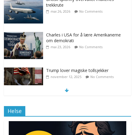
trekkrute
mai 26, 2026
No Comments
Charles i USA for å lære Amerikanerne
om demokrati
mai 23, 2026
No Comments
Trump lover magiske tollsjekker
november 12, 2025
No Comments
Klimakvoter løser klimakrisen i Norge
Helse
november 12, 2025
No Comments