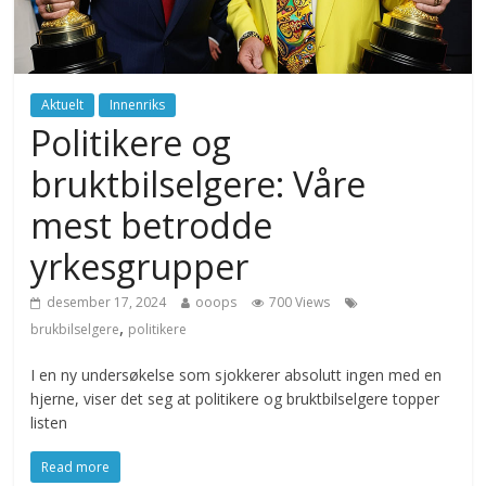
Aktuelt
Innenriks
Politikere og
bruktbilselgere: Våre
mest betrodde
yrkesgrupper
desember 17, 2024
ooops
700 Views
,
brukbilselgere
politikere
I en ny undersøkelse som sjokkerer absolutt ingen med en
hjerne, viser det seg at politikere og bruktbilselgere topper
listen
Read more