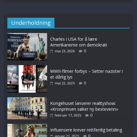
Underholdning
Charles i USA for å lære
Amerikanerne om demokrati
0
mai 23, 2026
WWII-filmer forbys – Setter nazister i
et dårlig lys
0
mai 22, 2025
Kongehuset lanserer realityshow:
«Kronprinsen søker ny bestevenn»
0
februar 17, 2025
Influensere krever rettferdig betaling
0
januar 21, 2025