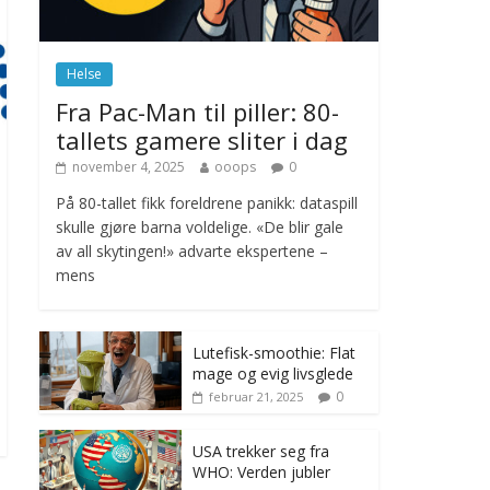
november 6, 2025
No Comments
Helse
Norge innfører
Fra Pac-Man til piller: 80-
nullvisjon for nedbør
tallets gamere sliter i dag
juni 23, 2026
No
Comments
november 4, 2025
ooops
0
På 80-tallet fikk foreldrene panikk: dataspill
skulle gjøre barna voldelige. «De blir gale
av all skytingen!» advarte ekspertene –
mens
Lutefisk-smoothie: Flat
mage og evig livsglede
0
februar 21, 2025
USA trekker seg fra
WHO: Verden jubler