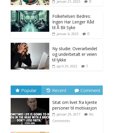
0
januar 21, 2025
Folkehelsen Bedres:
Ingen Har Lenger Råd
til Å Bli Syke
0
januar 6, 2025
Ny studie: Overarbeidet
og underbetalt er veien
til lykke
1
april 29, 2023
Popular
Recent
Comment
Sitat om livet fra kjente
personer til motivasjon
januar 29, 2017
No
Comments