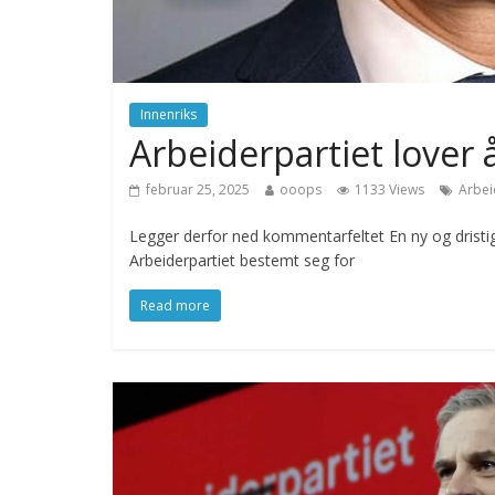
Innenriks
Arbeiderpartiet lover å
februar 25, 2025
ooops
1133 Views
Arbei
Legger derfor ned kommentarfeltet En ny og dristi
Arbeiderpartiet bestemt seg for
Read more