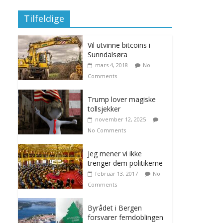
Tilfeldige
Vil utvinne bitcoins i
Sunndalsøra
mars 4, 2018
No
Comments
Trump lover magiske
tollsjekker
november 12, 2025
No Comments
Jeg mener vi ikke
trenger dem politikerne
februar 13, 2017
No
Comments
Byrådet i Bergen
forsvarer femdoblingen