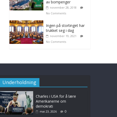
av bompenger
november 28, 2018
No Comments
Ingen på stortinget har
trukket seg i dag
november 19, 2021
No Comments
Underholdning
Charles i USA for å lære
Amerikanerne om
demokrati
0
mai 23, 2026