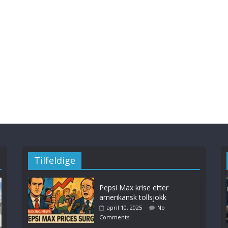
Tilfeldige
Pepsi Max krise etter
amerikansk tollsjokk
april 10, 2025
No
Comments