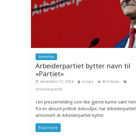
Innenriks
Arbeiderpartiet bytter navn til
«Partiet»
desember 17, 2024
ooops
854 Views
Arbeiderpartiet
I en pressemelding som like gjerne kunne vært hen
fra en absurd politisk dokusåpe, har Arbeiderpartiet
annonsert at Arbeiderpartiet bytter
Read more