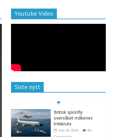
Youtube Video
Siste nytt
Britisk spionfly
overvåket måkenes
trekkrute
mai 26, 2026
No
Comments