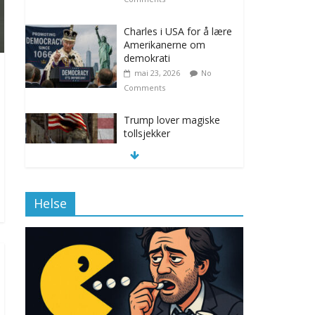
Charles i USA for å lære
Amerikanerne om
demokrati
mai 23, 2026
No
Comments
Trump lover magiske
tollsjekker
november 12, 2025
No Comments
Helse
Klimakvoter løser
klimakrisen i Norge
november 12, 2025
No Comments
Drone stopper
flytrafikken i Stockholm,
ekspert mistenker MDG