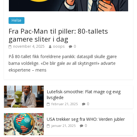
Norge innfører nullvisjon for nedbør
juni 23, 2026
No Comments
Helse
Fra Pac-Man til piller: 80-tallets
gamere sliter i dag
november 4, 2025
ooops
0
På 80-tallet fikk foreldrene panikk: dataspill skulle gjøre
barna voldelige. «De blir gale av all skytingen!» advarte
ekspertene – mens
Lutefisk-smoothie: Flat mage og evig
livsglede
0
februar 21, 2025
USA trekker seg fra WHO: Verden jubler
0
januar 21, 2025