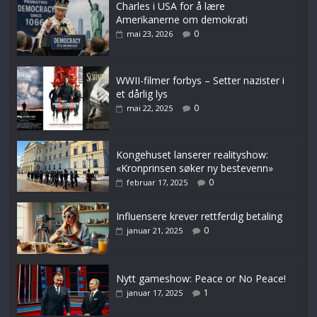
Charles i USA for å lære
Amerikanerne om demokrati
0
mai 23, 2026
WWII-filmer forbys – Setter nazister i
et dårlig lys
0
mai 22, 2025
Kongehuset lanserer realityshow:
«Kronprinsen søker ny bestevenn»
0
februar 17, 2025
Influensere krever rettferdig betaling
0
januar 21, 2025
Nytt gameshow: Peace or No Peace!
1
januar 17, 2025