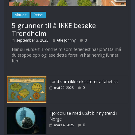
Aktuelt
Reise
5 grunner til å IKKE besøke
Trondheim
september 3, 2025
Atle Johnny
0
Har du vurdert Trondheim som feriedestinasjon? Da må
du stoppe opp og lese dette først! Vi har nemlig funnet
fem
Land som ikke eksisterer alfabetisk
0
mai 29, 2025
Fjordcruise med ubåt blir ny trend i
Norge
0
mars 6, 2025