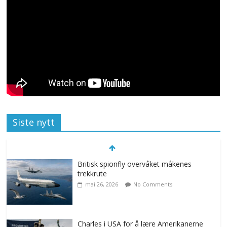
Siste nytt
Britisk spionfly overvåket måkenes
trekkrute
mai 26, 2026
No Comments
Charles i USA for å lære Amerikanerne