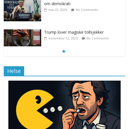
om demokrati
mai 23, 2026
No Comments
Trump lover magiske tollsjekker
november 12, 2025
No Comments
Klimakvoter løser klimakrisen i Norge
Helse
november 12, 2025
No Comments
Drone stopper flytrafikken i Stockholm,
ekspert mistenker MDG
november 6, 2025
No Comments