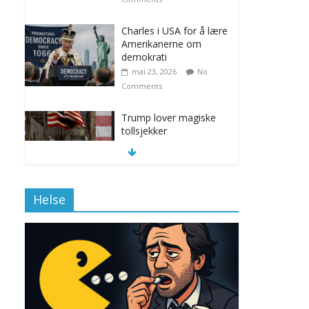
Charles i USA for å lære
Amerikanerne om
demokrati
mai 23, 2026
No
Comments
Trump lover magiske
tollsjekker
november 12, 2025
No Comments
Helse
Klimakvoter løser
klimakrisen i Norge
november 12, 2025
No Comments
Drone stopper
flytrafikken i Stockholm,
ekspert mistenker MDG