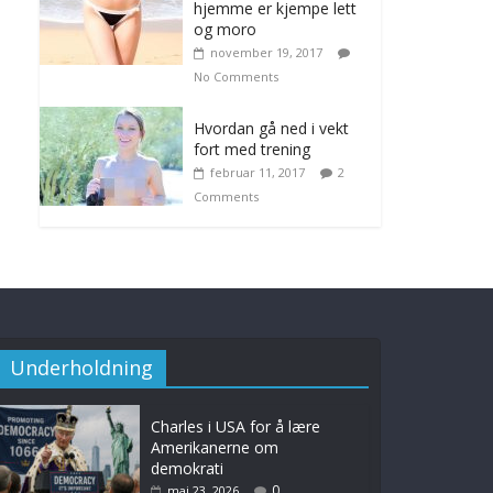
hjemme er kjempe lett
og moro
november 19, 2017
No Comments
Hvordan gå ned i vekt
fort med trening
februar 11, 2017
2
Comments
Underholdning
Charles i USA for å lære
Amerikanerne om
demokrati
0
mai 23, 2026