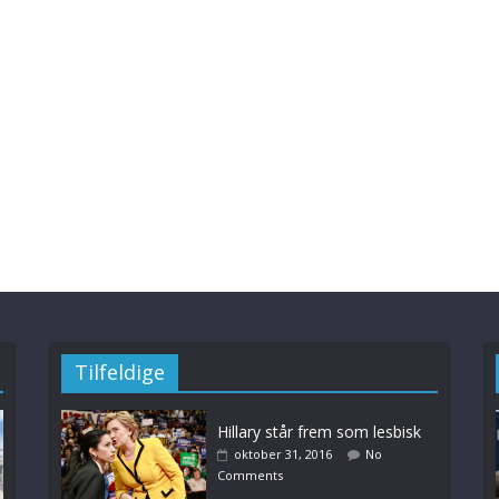
Tilfeldige
Hillary står frem som lesbisk
oktober 31, 2016
No
Comments