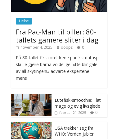
november 6, 2025
No Comments
Helse
Norge innfører
Fra Pac-Man til piller: 80-
nullvisjon for nedbør
tallets gamere sliter i dag
juni 23, 2026
No
Comments
november 4, 2025
ooops
0
På 80-tallet fikk foreldrene panikk: dataspill
skulle gjøre barna voldelige. «De blir gale
av all skytingen!» advarte ekspertene –
mens
Lutefisk-smoothie: Flat
mage og evig livsglede
0
februar 21, 2025
USA trekker seg fra
WHO: Verden jubler