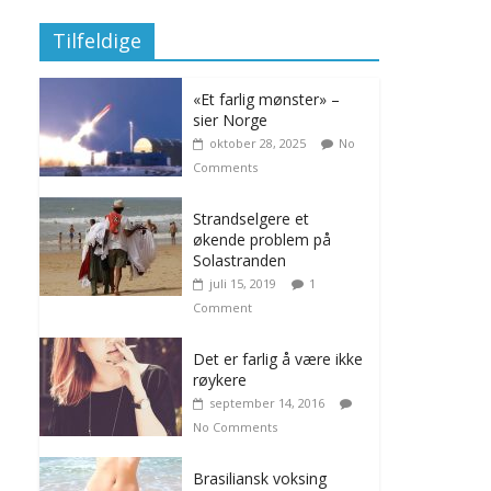
Tilfeldige
«Et farlig mønster» –
sier Norge
oktober 28, 2025
No
Comments
Strandselgere et
økende problem på
Solastranden
juli 15, 2019
1
Comment
Det er farlig å være ikke
røykere
september 14, 2016
No Comments
Brasiliansk voksing