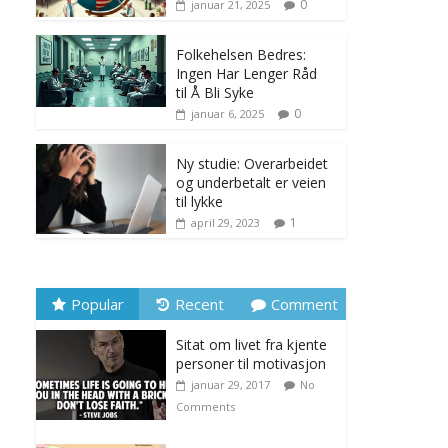
0
januar 21, 2025
Folkehelsen Bedres:
Ingen Har Lenger Råd
til Å Bli Syke
0
januar 6, 2025
Ny studie: Overarbeidet
og underbetalt er veien
til lykke
1
april 29, 2023
Popular
Recent
Comment
Sitat om livet fra kjente
personer til motivasjon
januar 29, 2017
No
Comments