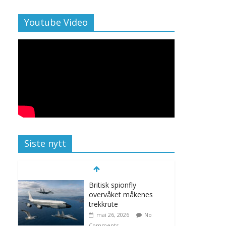
Youtube Video
Siste nytt
Britisk spionfly
overvåket måkenes
trekkrute
mai 26, 2026
No
Comments