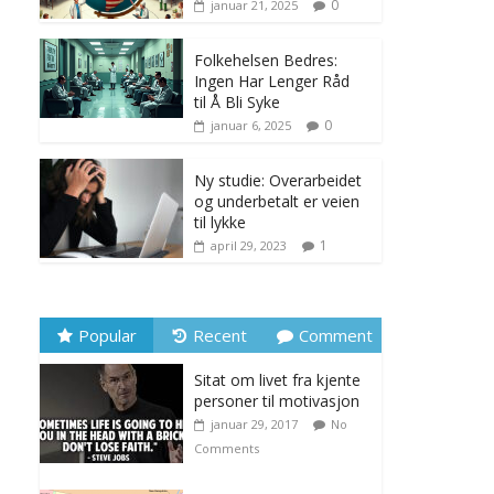
0
januar 21, 2025
Folkehelsen Bedres:
Ingen Har Lenger Råd
til Å Bli Syke
0
januar 6, 2025
Ny studie: Overarbeidet
og underbetalt er veien
til lykke
1
april 29, 2023
Popular
Recent
Comment
Sitat om livet fra kjente
personer til motivasjon
januar 29, 2017
No
Comments