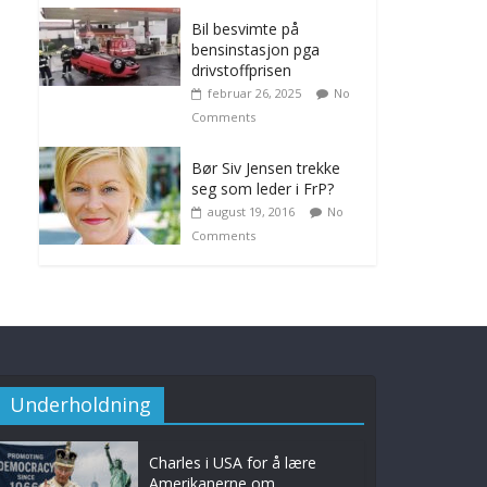
Bil besvimte på
bensinstasjon pga
drivstoffprisen
februar 26, 2025
No
Comments
Bør Siv Jensen trekke
seg som leder i FrP?
august 19, 2016
No
Comments
Underholdning
Charles i USA for å lære
Amerikanerne om