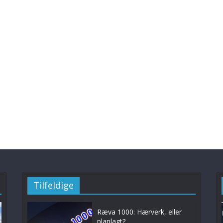
Tilfeldige
Ræva 1000: Hærverk, eller
planlagt?