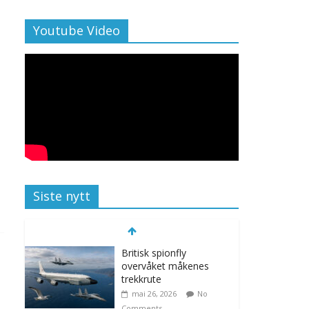
Youtube Video
Siste nytt
Britisk spionfly
overvåket måkenes
trekkrute
mai 26, 2026
No
Comments