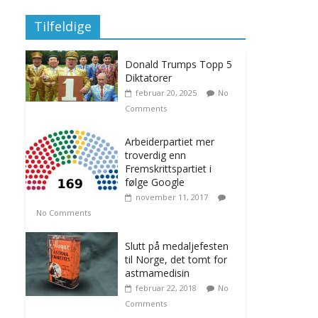
Tilfeldige
Donald Trumps Topp 5
Diktatorer
februar 20, 2025
No
Comments
Arbeiderpartiet mer
troverdig enn
Fremskrittspartiet i
følge Google
november 11, 2017
No Comments
Slutt på medaljefesten
til Norge, det tomt for
astmamedisin
februar 22, 2018
No
Comments