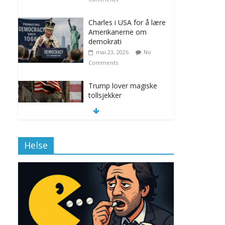
Charles i USA for å lære
Amerikanerne om
demokrati
mai 23, 2026
No
Comments
Trump lover magiske
tollsjekker
november 12, 2025
No Comments
Helse
Klimakvoter løser
klimakrisen i Norge
november 12, 2025
No Comments
Drone stopper
flytrafikken i Stockholm,
ekspert mistenker MDG