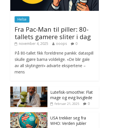
november 6, 2025
No Comments
Helse
Norge innfører
Fra Pac-Man til piller: 80-
nullvisjon for nedbør
tallets gamere sliter i dag
juni 23, 2026
No
Comments
november 4, 2025
ooops
0
På 80-tallet fikk foreldrene panikk: dataspill
skulle gjøre barna voldelige. «De blir gale
av all skytingen!» advarte ekspertene –
mens
Lutefisk-smoothie: Flat
mage og evig livsglede
0
februar 21, 2025
USA trekker seg fra
WHO: Verden jubler