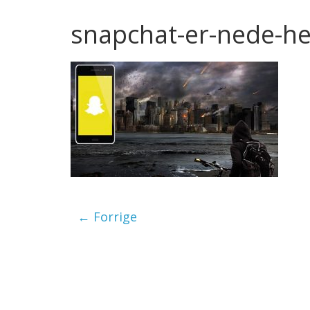
snapchat-er-nede-h
← Forrige