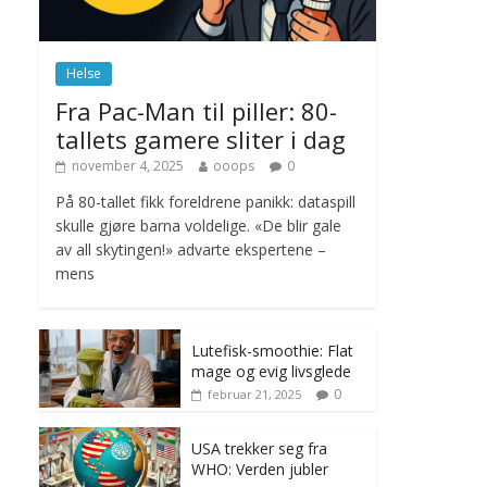
november 6, 2025
No Comments
Helse
Norge innfører
Fra Pac-Man til piller: 80-
nullvisjon for nedbør
tallets gamere sliter i dag
juni 23, 2026
No
Comments
november 4, 2025
ooops
0
På 80-tallet fikk foreldrene panikk: dataspill
skulle gjøre barna voldelige. «De blir gale
av all skytingen!» advarte ekspertene –
mens
Lutefisk-smoothie: Flat
mage og evig livsglede
0
februar 21, 2025
USA trekker seg fra
WHO: Verden jubler