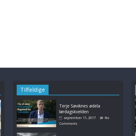
Tilfeldige
Terje Søviknes ødela
lørdagskvelden
september 11, 2017
No
Comments