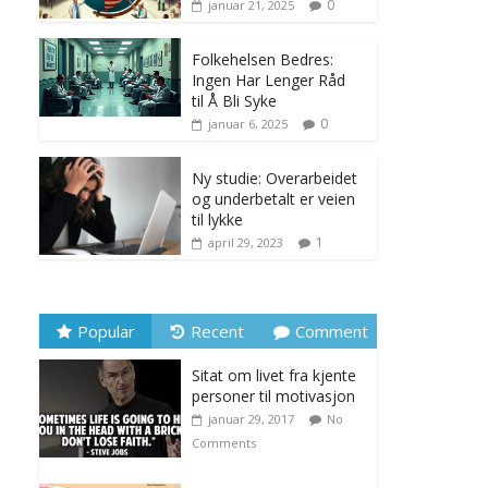
0
januar 21, 2025
Folkehelsen Bedres:
Ingen Har Lenger Råd
til Å Bli Syke
0
januar 6, 2025
Ny studie: Overarbeidet
og underbetalt er veien
til lykke
1
april 29, 2023
Popular
Recent
Comment
Sitat om livet fra kjente
personer til motivasjon
januar 29, 2017
No
Comments