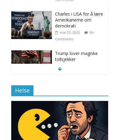
Charles i USA for å lære
Amerikanerne om
demokrati
mai 23, 2026
No
Comments
Trump lover magiske
tollsjekker
november 12, 2025
No Comments
Helse
Klimakvoter løser
klimakrisen i Norge
november 12, 2025
No Comments
Drone stopper
flytrafikken i Stockholm,
ekspert mistenker MDG