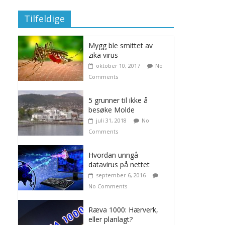
Tilfeldige
Mygg ble smittet av
zika virus
oktober 10, 2017
No
Comments
5 grunner til ikke å
besøke Molde
juli 31, 2018
No
Comments
Hvordan unngå
datavirus på nettet
september 6, 2016
No Comments
Ræva 1000: Hærverk,
eller planlagt?