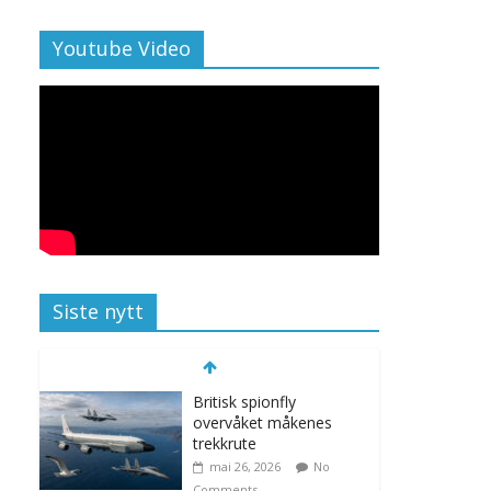
Youtube Video
Siste nytt
Britisk spionfly
overvåket måkenes
trekkrute
mai 26, 2026
No
Comments