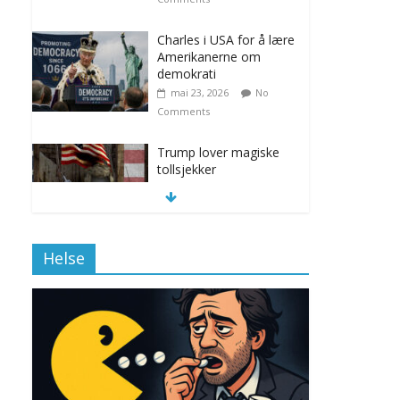
Charles i USA for å lære
Amerikanerne om
demokrati
mai 23, 2026
No
Comments
Trump lover magiske
tollsjekker
november 12, 2025
No Comments
Helse
Klimakvoter løser
klimakrisen i Norge
november 12, 2025
No Comments
Drone stopper
flytrafikken i Stockholm,
ekspert mistenker MDG