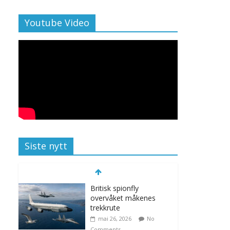
Youtube Video
Siste nytt
Britisk spionfly
overvåket måkenes
trekkrute
mai 26, 2026
No
Comments