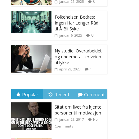
0
januar 21, 2025
Folkehelsen Bedres:
Ingen Har Lenger Råd
til Å Bli Syke
0
januar 6, 2025
Ny studie: Overarbeidet
og underbetalt er veien
til lykke
1
april 29, 2023
Popular
Recent
Comment
Sitat om livet fra kjente
personer til motivasjon
januar 29, 2017
No
Comments