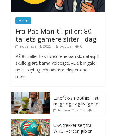
november 6, 2025
No Comments
Helse
Norge innfører
Fra Pac-Man til piller: 80-
nullvisjon for nedbør
tallets gamere sliter i dag
juni 23, 2026
No
Comments
november 4, 2025
ooops
0
På 80-tallet fikk foreldrene panikk: dataspill
skulle gjøre barna voldelige. «De blir gale
av all skytingen!» advarte ekspertene –
mens
Lutefisk-smoothie: Flat
mage og evig livsglede
0
februar 21, 2025
USA trekker seg fra
WHO: Verden jubler