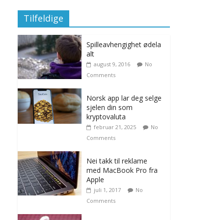
Tilfeldige
Spilleavhengighet ødela
alt
august 9, 2016
No
Comments
Norsk app lar deg selge
sjelen din som
kryptovaluta
februar 21, 2025
No
Comments
Nei takk til reklame
med MacBook Pro fra
Apple
juli 1, 2017
No
Comments