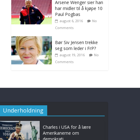
Arsene Wenger sier han
har midler til å kjøpe 10
Paul Pogbas
august 6, 2016
No
Comments
Bør Siv Jensen trekke
seg som leder i FrP?
august 19, 2016
No
Comments
Underholdning
Charles i USA for å lære
Amerikanerne om
demokrati