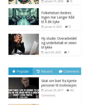
0
januar 21, 2025
Folkehelsen Bedres:
Ingen Har Lenger Råd
til Å Bli Syke
0
januar 6, 2025
Ny studie: Overarbeidet
og underbetalt er veien
til lykke
1
april 29, 2023
Popular
Recent
Comment
Sitat om livet fra kjente
personer til motivasjon
januar 29, 2017
No
Comments