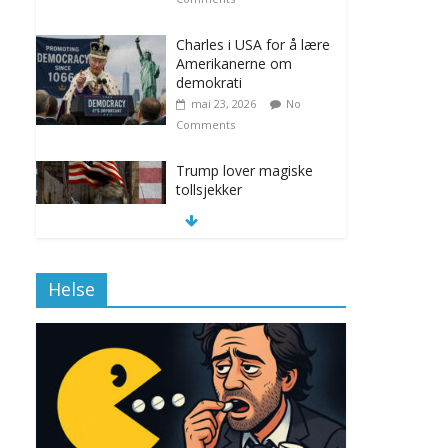
Charles i USA for å lære
Amerikanerne om
demokrati
mai 23, 2026
No
Comments
Trump lover magiske
tollsjekker
november 12, 2025
No Comments
Helse
Klimakvoter løser
klimakrisen i Norge
november 12, 2025
No Comments
Drone stopper
flytrafikken i Stockholm,
ekspert mistenker MDG