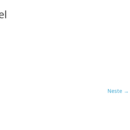
el
Neste →