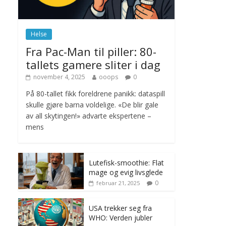
november 6, 2025
No Comments
Helse
Norge innfører
Fra Pac-Man til piller: 80-
nullvisjon for nedbør
tallets gamere sliter i dag
juni 23, 2026
No
Comments
november 4, 2025
ooops
0
På 80-tallet fikk foreldrene panikk: dataspill
skulle gjøre barna voldelige. «De blir gale
av all skytingen!» advarte ekspertene –
mens
Lutefisk-smoothie: Flat
mage og evig livsglede
0
februar 21, 2025
USA trekker seg fra
WHO: Verden jubler