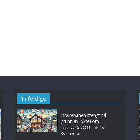
Tilfeldige
Dovrebanen stengt på
grunn av rykteflom
januar 21, 2025
No
Comments