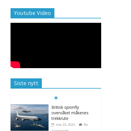
Youtube Video
Siste nytt
Britisk spionfly
overvåket måkenes
trekkrute
mai 26, 2026
No
Comments