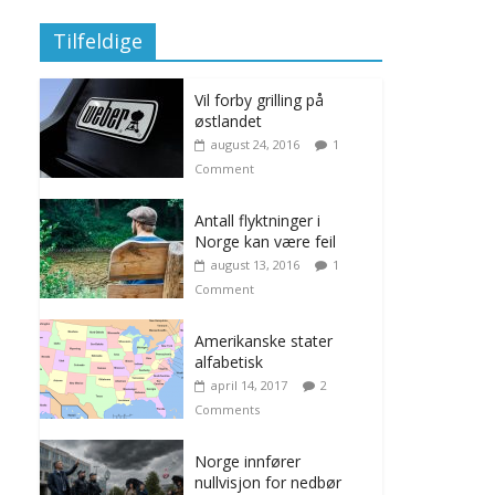
Tilfeldige
Vil forby grilling på
østlandet
august 24, 2016
1
Comment
Antall flyktninger i
Norge kan være feil
august 13, 2016
1
Comment
Amerikanske stater
alfabetisk
april 14, 2017
2
Comments
Norge innfører
nullvisjon for nedbør