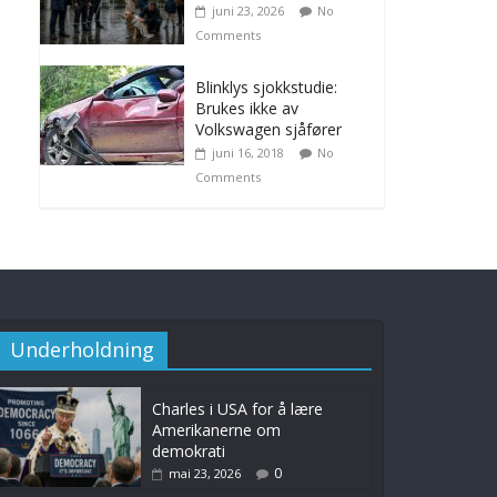
juni 23, 2026
No
Comments
Blinklys sjokkstudie:
Brukes ikke av
Volkswagen sjåfører
juni 16, 2018
No
Comments
Underholdning
Charles i USA for å lære
Amerikanerne om
demokrati
0
mai 23, 2026