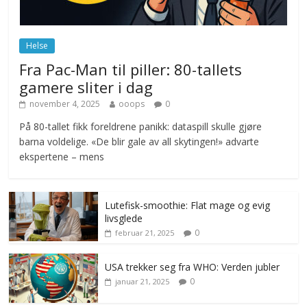
Norge innfører nullvisjon for nedbør
juni 23, 2026
No Comments
Helse
Fra Pac-Man til piller: 80-tallets
gamere sliter i dag
november 4, 2025
ooops
0
På 80-tallet fikk foreldrene panikk: dataspill skulle gjøre
barna voldelige. «De blir gale av all skytingen!» advarte
ekspertene – mens
Lutefisk-smoothie: Flat mage og evig
livsglede
0
februar 21, 2025
USA trekker seg fra WHO: Verden jubler
0
januar 21, 2025