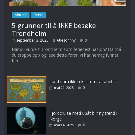
Aktuelt
Reise
5 grunner til å IKKE besøke
Trondheim
september 3, 2025
Atle Johnny
0
Har du vurdert Trondheim som feriedestinasjon? Da må
du stoppe opp og lese dette først! Vi har nemlig funnet
fem
Land som ikke eksisterer alfabetisk
0
mai 29, 2025
Fjordcruise med ubåt blir ny trend i
Norge
0
mars 6, 2025