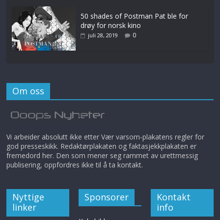
50 shades of Postman Pat ble for
drøy for norsk kino
0
juli 28, 2019
Om oss
Vi arbeider absolutt ikke etter Vær varsom-plakatens regler for
god presseskikk. Redaktørplakaten og faktasjekkplakaten er
fremedord her. Den som mener seg rammet av urettmessig
publisering, oppfordres ikke til å ta kontakt.
Nyttige
Sponsorer
Kontakt
linker
info