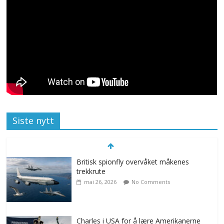
Siste nytt
Britisk spionfly overvåket måkenes
trekkrute
mai 26, 2026
No Comments
Charles i USA for å lære Amerikanerne