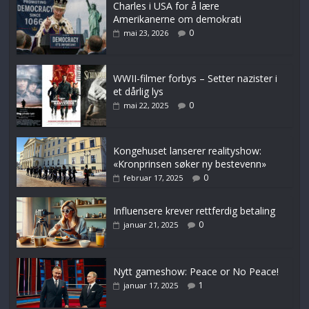
Charles i USA for å lære
Amerikanerne om demokrati
0
mai 23, 2026
WWII-filmer forbys – Setter nazister i
et dårlig lys
0
mai 22, 2025
Kongehuset lanserer realityshow:
«Kronprinsen søker ny bestevenn»
0
februar 17, 2025
Influensere krever rettferdig betaling
0
januar 21, 2025
Nytt gameshow: Peace or No Peace!
1
januar 17, 2025