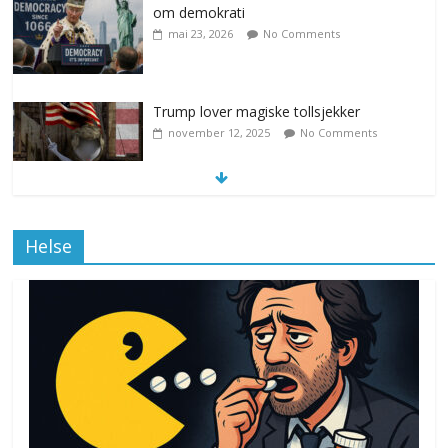
om demokrati
mai 23, 2026
No Comments
Trump lover magiske tollsjekker
november 12, 2025
No Comments
Klimakvoter løser klimakrisen i Norge
Helse
november 12, 2025
No Comments
Drone stopper flytrafikken i Stockholm,
ekspert mistenker MDG
november 6, 2025
No Comments