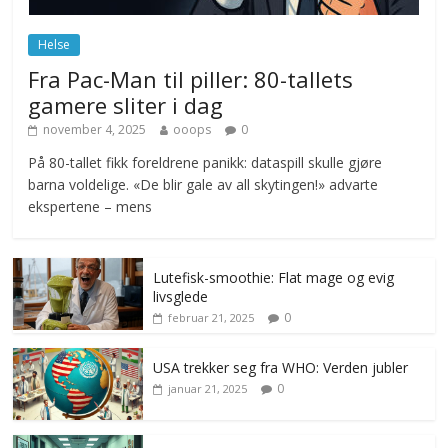
juni 23, 2026
No Comments
Helse
Fra Pac-Man til piller: 80-tallets
gamere sliter i dag
november 4, 2025
ooops
0
På 80-tallet fikk foreldrene panikk: dataspill skulle gjøre
barna voldelige. «De blir gale av all skytingen!» advarte
ekspertene – mens
Lutefisk-smoothie: Flat mage og evig
livsglede
0
februar 21, 2025
USA trekker seg fra WHO: Verden jubler
0
januar 21, 2025