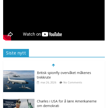
Siste nytt
Britisk spionfly overvåket måkenes
trekkrute
mai 26, 2026
No Comments
Charles i USA for å lære Amerikanerne
om demokrati