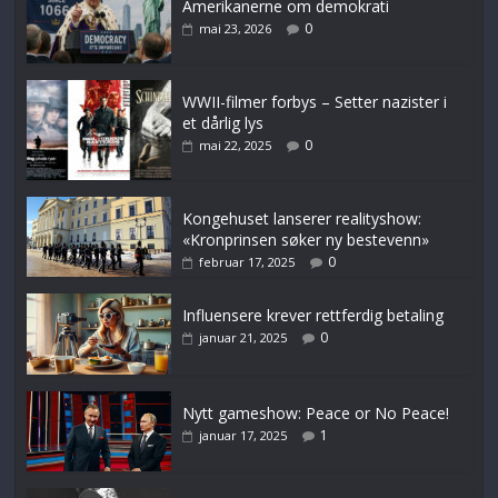
Amerikanerne om demokrati
0
mai 23, 2026
WWII-filmer forbys – Setter nazister i
et dårlig lys
0
mai 22, 2025
Kongehuset lanserer realityshow:
«Kronprinsen søker ny bestevenn»
0
februar 17, 2025
Influensere krever rettferdig betaling
0
januar 21, 2025
Nytt gameshow: Peace or No Peace!
1
januar 17, 2025