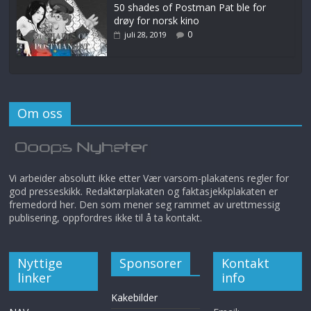
50 shades of Postman Pat ble for
drøy for norsk kino
0
juli 28, 2019
Om oss
Vi arbeider absolutt ikke etter Vær varsom-plakatens regler for
god presseskikk. Redaktørplakaten og faktasjekkplakaten er
fremedord her. Den som mener seg rammet av urettmessig
publisering, oppfordres ikke til å ta kontakt.
Nyttige
Sponsorer
Kontakt
linker
info
Kakebilder