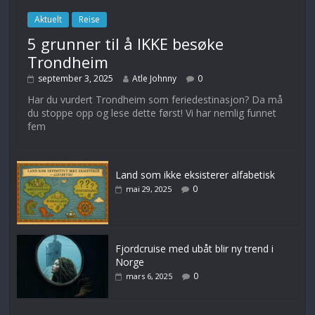
Aktuelt
Reise
5 grunner til å IKKE besøke
Trondheim
september 3, 2025
Atle Johnny
0
Har du vurdert Trondheim som feriedestinasjon? Da må
du stoppe opp og lese dette først! Vi har nemlig funnet
fem
Land som ikke eksisterer alfabetisk
0
mai 29, 2025
Fjordcruise med ubåt blir ny trend i
Norge
0
mars 6, 2025