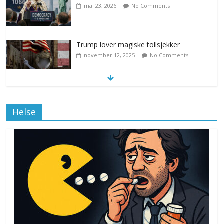
mai 23, 2026
No Comments
Trump lover magiske tollsjekker
november 12, 2025
No Comments
Klimakvoter løser klimakrisen i Norge
Helse
november 12, 2025
No Comments
Drone stopper flytrafikken i Stockholm,
ekspert mistenker MDG
november 6, 2025
No Comments
Norge innfører nullvisjon for nedbør