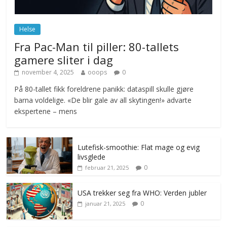
Helse
Fra Pac-Man til piller: 80-tallets
gamere sliter i dag
november 4, 2025
ooops
0
På 80-tallet fikk foreldrene panikk: dataspill skulle gjøre
barna voldelige. «De blir gale av all skytingen!» advarte
ekspertene – mens
Lutefisk-smoothie: Flat mage og evig
livsglede
0
februar 21, 2025
USA trekker seg fra WHO: Verden jubler
0
januar 21, 2025