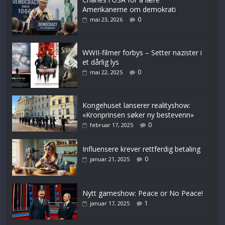
Amerikanerne om demokrati
0
mai 23, 2026
WWII-filmer forbys – Setter nazister i
et dårlig lys
0
mai 22, 2025
Kongehuset lanserer realityshow:
«Kronprinsen søker ny bestevenn»
0
februar 17, 2025
Influensere krever rettferdig betaling
0
januar 21, 2025
Nytt gameshow: Peace or No Peace!
1
januar 17, 2025