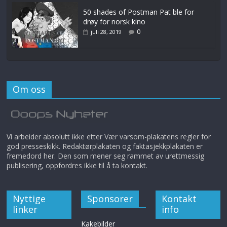
50 shades of Postman Pat ble for
drøy for norsk kino
0
juli 28, 2019
Om oss
Vi arbeider absolutt ikke etter Vær varsom-plakatens regler for
god presseskikk. Redaktørplakaten og faktasjekkplakaten er
fremedord her. Den som mener seg rammet av urettmessig
publisering, oppfordres ikke til å ta kontakt.
Nyttige
Sponsorer
Kontakt
linker
info
Kakebilder