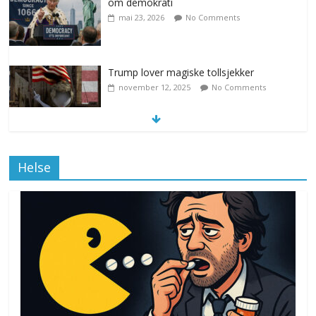
Trump lover magiske tollsjekker
november 12, 2025
No Comments
Klimakvoter løser klimakrisen i Norge
november 12, 2025
No Comments
Helse
Drone stopper flytrafikken i Stockholm,
ekspert mistenker MDG
november 6, 2025
No Comments
Norge innfører nullvisjon for nedbør
juni 23, 2026
No Comments