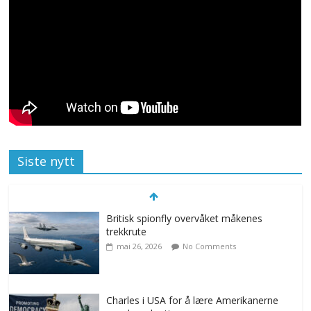
Siste nytt
Britisk spionfly overvåket måkenes
trekkrute
mai 26, 2026
No Comments
Charles i USA for å lære Amerikanerne
om demokrati
mai 23, 2026
No Comments