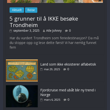
Aktuelt
Reise
5 grunner til å IKKE besøke
Trondheim
september 3, 2025
Atle Johnny
0
Har du vurdert Trondheim som feriedestinasjon? Da må
du stoppe opp og lese dette først! Vi har nemlig funnet
fem
Land som ikke eksisterer alfabetisk
0
mai 29, 2025
Fjordcruise med ubåt blir ny trend i
Norge
0
mars 6, 2025