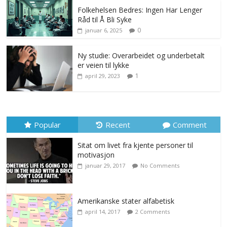
Folkehelsen Bedres: Ingen Har Lenger
Råd til Å Bli Syke
0
januar 6, 2025
Ny studie: Overarbeidet og underbetalt
er veien til lykke
1
april 29, 2023
Popular
Recent
Comment
Sitat om livet fra kjente personer til
motivasjon
januar 29, 2017
No Comments
Amerikanske stater alfabetisk
april 14, 2017
2 Comments