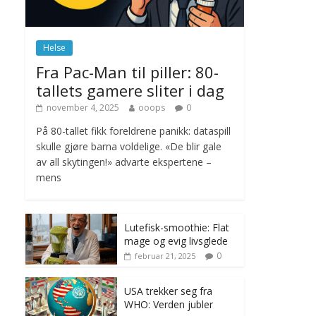
november 6, 2025
No Comments
Helse
Norge innfører
Fra Pac-Man til piller: 80-
nullvisjon for nedbør
tallets gamere sliter i dag
juni 23, 2026
No
Comments
november 4, 2025
ooops
0
På 80-tallet fikk foreldrene panikk: dataspill
skulle gjøre barna voldelige. «De blir gale
av all skytingen!» advarte ekspertene –
mens
Lutefisk-smoothie: Flat
mage og evig livsglede
0
februar 21, 2025
USA trekker seg fra
WHO: Verden jubler