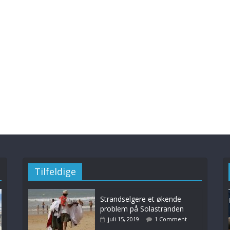
Tilfeldige
Strandselgere et økende
problem på Solastranden
juli 15, 2019
1 Comment