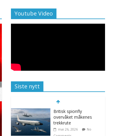
Youtube Video
Siste nytt
Britisk spionfly
overvåket måkenes
trekkrute
mai 26, 2026
No
Comments