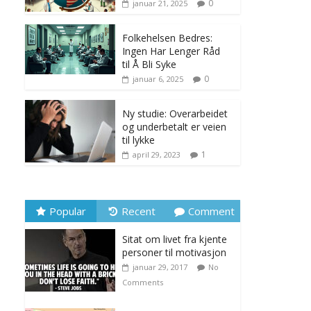
0
januar 21, 2025
Folkehelsen Bedres:
Ingen Har Lenger Råd
til Å Bli Syke
0
januar 6, 2025
Ny studie: Overarbeidet
og underbetalt er veien
til lykke
1
april 29, 2023
Popular
Recent
Comment
Sitat om livet fra kjente
personer til motivasjon
januar 29, 2017
No
Comments