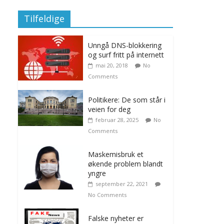
Tilfeldige
Unngå DNS-blokkering
og surf fritt på internett
mai 20, 2018
No
Comments
Politikere: De som står i
veien for deg
februar 28, 2025
No
Comments
Maskemisbruk et
økende problem blandt
yngre
september 22, 2021
No Comments
Falske nyheter er