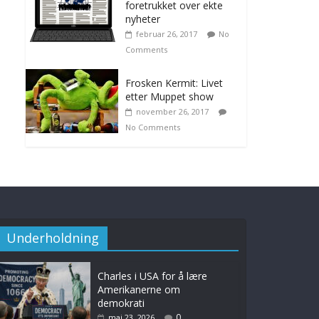
foretrukket over ekte
nyheter
februar 26, 2017
No
Comments
Frosken Kermit: Livet
etter Muppet show
november 26, 2017
No Comments
Underholdning
Charles i USA for å lære
Amerikanerne om
demokrati
0
mai 23, 2026