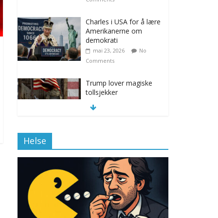
Charles i USA for å lære
Amerikanerne om
demokrati
mai 23, 2026
No
Comments
Trump lover magiske
tollsjekker
november 12, 2025
No Comments
Helse
Klimakvoter løser
klimakrisen i Norge
november 12, 2025
No Comments
Drone stopper
flytrafikken i Stockholm,
ekspert mistenker MDG