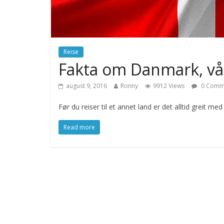
Reise
Fakta om Danmark, vår
august 9, 2016
Ronny
9912 Views
0 Comm
Før du reiser til et annet land er det alltid greit med l
Read more