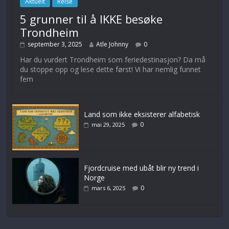
Aktuelt
Reise
5 grunner til å IKKE besøke
Trondheim
september 3, 2025
Atle Johnny
0
Har du vurdert Trondheim som feriedestinasjon? Da må
du stoppe opp og lese dette først! Vi har nemlig funnet
fem
Land som ikke eksisterer alfabetisk
0
mai 29, 2025
Fjordcruise med ubåt blir ny trend i
Norge
0
mars 6, 2025