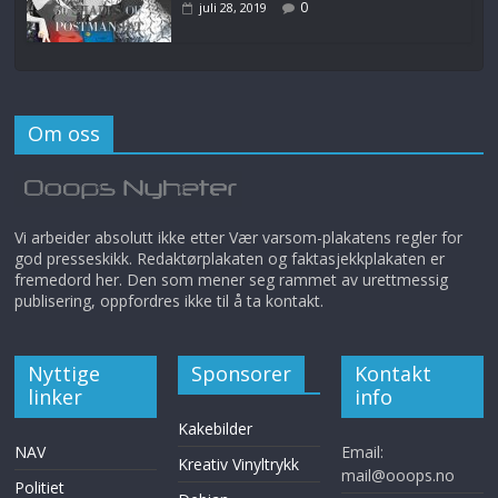
0
juli 28, 2019
Om oss
Vi arbeider absolutt ikke etter Vær varsom-plakatens regler for
god presseskikk. Redaktørplakaten og faktasjekkplakaten er
fremedord her. Den som mener seg rammet av urettmessig
publisering, oppfordres ikke til å ta kontakt.
Nyttige
Sponsorer
Kontakt
linker
info
Kakebilder
NAV
Email:
Kreativ Vinyltrykk
mail@ooops.no
Politiet