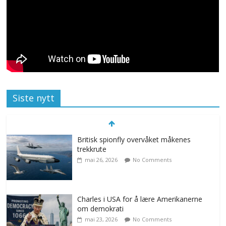
Siste nytt
Britisk spionfly overvåket måkenes
trekkrute
mai 26, 2026
No Comments
Charles i USA for å lære Amerikanerne
om demokrati
mai 23, 2026
No Comments