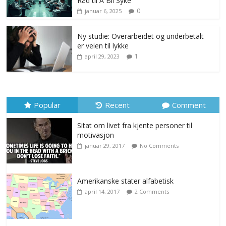
Råd til Å Bli Syke
0
januar 6, 2025
Ny studie: Overarbeidet og underbetalt
er veien til lykke
1
april 29, 2023
Popular
Recent
Comment
Sitat om livet fra kjente personer til
motivasjon
januar 29, 2017
No Comments
Amerikanske stater alfabetisk
april 14, 2017
2 Comments