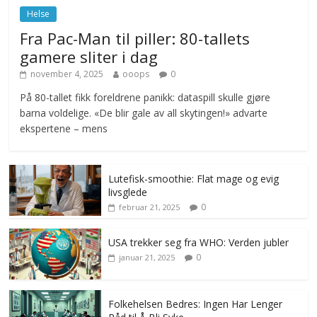
Helse
Fra Pac-Man til piller: 80-tallets
gamere sliter i dag
november 4, 2025
ooops
0
På 80-tallet fikk foreldrene panikk: dataspill skulle gjøre
barna voldelige. «De blir gale av all skytingen!» advarte
ekspertene – mens
Lutefisk-smoothie: Flat mage og evig
livsglede
0
februar 21, 2025
USA trekker seg fra WHO: Verden jubler
0
januar 21, 2025
Folkehelsen Bedres: Ingen Har Lenger