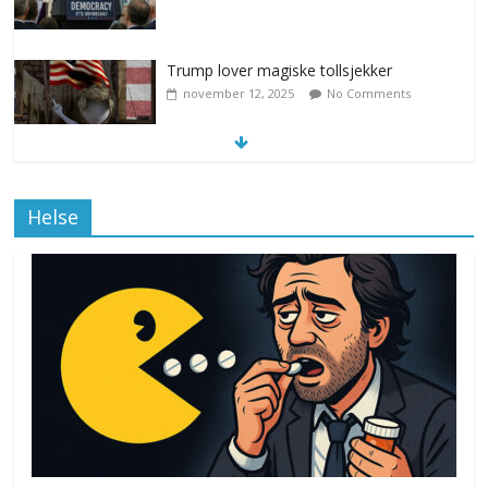
Trump lover magiske tollsjekker
november 12, 2025
No Comments
Klimakvoter løser klimakrisen i Norge
Helse
november 12, 2025
No Comments
Drone stopper flytrafikken i Stockholm,
ekspert mistenker MDG
november 6, 2025
No Comments
Norge innfører nullvisjon for nedbør
juni 23, 2026
No Comments