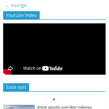
← Forrige
Youtube Video
Siste nytt
Britisk spionfly overvåket måkenes