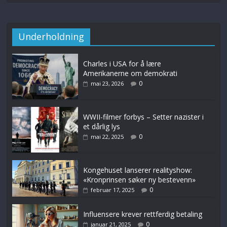
Underholdning
Charles i USA for å lære
Amerikanerne om demokrati
0
mai 23, 2026
WWII-filmer forbys – Setter nazister i
et dårlig lys
0
mai 22, 2025
Kongehuset lanserer realityshow:
«Kronprinsen søker ny bestevenn»
0
februar 17, 2025
Influensere krever rettferdig betaling
0
januar 21, 2025