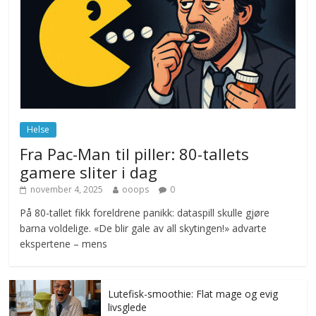
Drone stopper flytrafikken i Stockholm,
ekspert mistenker MDG
november 6, 2025
No Comments
Norge innfører nullvisjon for nedbør
juni 23, 2026
No Comments
Helse
Fra Pac-Man til piller: 80-tallets
gamere sliter i dag
november 4, 2025
ooops
0
På 80-tallet fikk foreldrene panikk: dataspill skulle gjøre
barna voldelige. «De blir gale av all skytingen!» advarte
ekspertene – mens
Lutefisk-smoothie: Flat mage og evig
livsglede