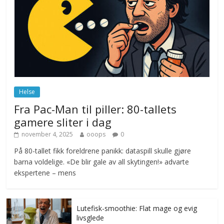
Drone stopper flytrafikken i Stockholm,
ekspert mistenker MDG
november 6, 2025
No Comments
Norge innfører nullvisjon for nedbør
juni 23, 2026
No Comments
Helse
Fra Pac-Man til piller: 80-tallets
gamere sliter i dag
november 4, 2025
ooops
0
På 80-tallet fikk foreldrene panikk: dataspill skulle gjøre
barna voldelige. «De blir gale av all skytingen!» advarte
ekspertene – mens
Lutefisk-smoothie: Flat mage og evig
livsglede