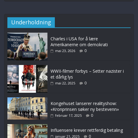
Underholdning
Charles i USA for å lære
Amerikanerne om demokrati
0
mai 23, 2026
WWII-filmer forbys – Setter nazister i
et dårlig lys
0
mai 22, 2025
Kongehuset lanserer realityshow:
«Kronprinsen søker ny bestevenn»
0
februar 17, 2025
Influensere krever rettferdig betaling
0
januar 21, 2025