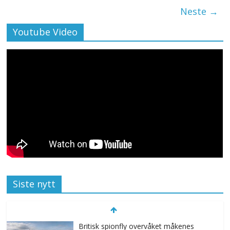
Neste →
Youtube Video
Siste nytt
Britisk spionfly overvåket måkenes