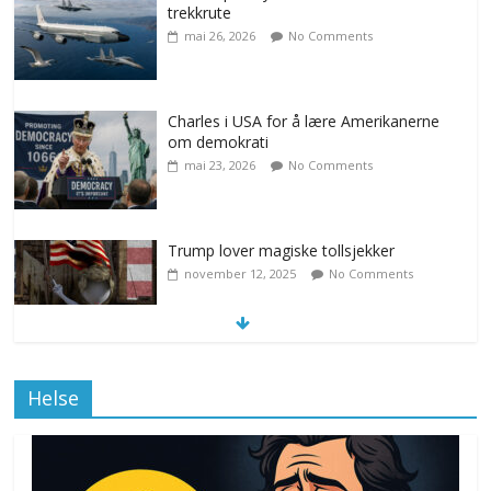
trekkrute
mai 26, 2026
No Comments
Charles i USA for å lære Amerikanerne
om demokrati
mai 23, 2026
No Comments
Trump lover magiske tollsjekker
november 12, 2025
No Comments
Klimakvoter løser klimakrisen i Norge
Helse
november 12, 2025
No Comments