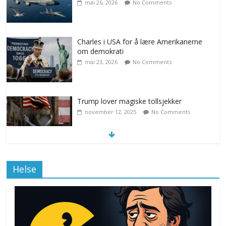
mai 26, 2026
No Comments
Charles i USA for å lære Amerikanerne
om demokrati
mai 23, 2026
No Comments
Trump lover magiske tollsjekker
november 12, 2025
No Comments
Klimakvoter løser klimakrisen i Norge
Helse
november 12, 2025
No Comments
Drone stopper flytrafikken i Stockholm,