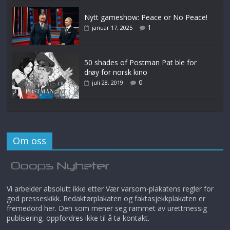
Nytt gameshow: Peace or No Peace!
1
januar 17, 2025
50 shades of Postman Pat ble for
drøy for norsk kino
0
juli 28, 2019
Om oss
Vi arbeider absolutt ikke etter Vær varsom-plakatens regler for
god presseskikk. Redaktørplakaten og faktasjekkplakaten er
fremedord her. Den som mener seg rammet av urettmessig
publisering, oppfordres ikke til å ta kontakt.