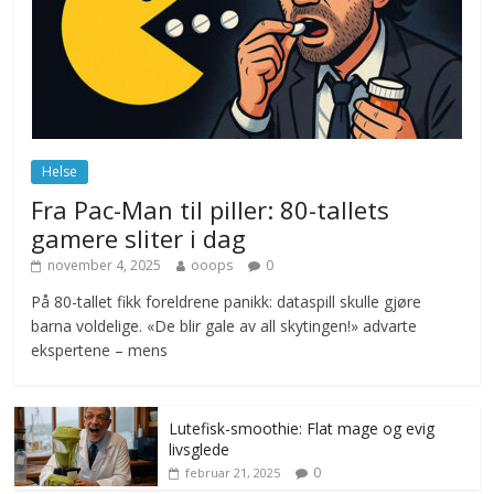
ekspert mistenker MDG
november 6, 2025
No Comments
Norge innfører nullvisjon for nedbør
juni 23, 2026
No Comments
Helse
Fra Pac-Man til piller: 80-tallets
gamere sliter i dag
november 4, 2025
ooops
0
På 80-tallet fikk foreldrene panikk: dataspill skulle gjøre
barna voldelige. «De blir gale av all skytingen!» advarte
ekspertene – mens
Lutefisk-smoothie: Flat mage og evig
livsglede
0
februar 21, 2025