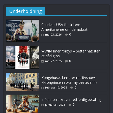
Underholdning
Charles i USA for å lære
Amerikanerne om demokrati
0
mai 23, 2026
WWII-filmer forbys – Setter nazister i
et dårlig lys
0
mai 22, 2025
Kongehuset lanserer realityshow:
«Kronprinsen søker ny bestevenn»
0
februar 17, 2025
Influensere krever rettferdig betaling
0
januar 21, 2025