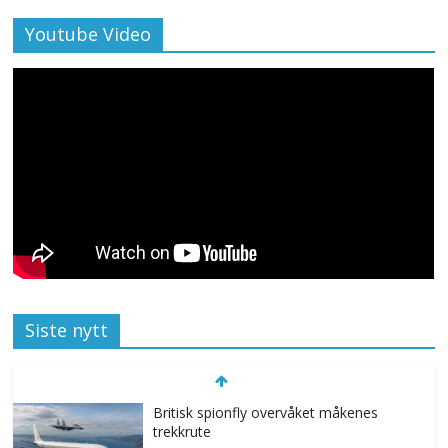
Youtube Video
Siste nytt
Britisk spionfly overvåket måkenes
trekkrute