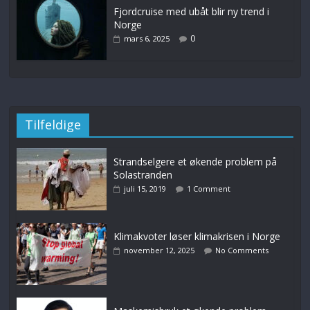
Fjordcruise med ubåt blir ny trend i
Norge
0
mars 6, 2025
Tilfeldige
Strandselgere et økende problem på
Solastranden
juli 15, 2019
1 Comment
Klimakvoter løser klimakrisen i Norge
november 12, 2025
No Comments