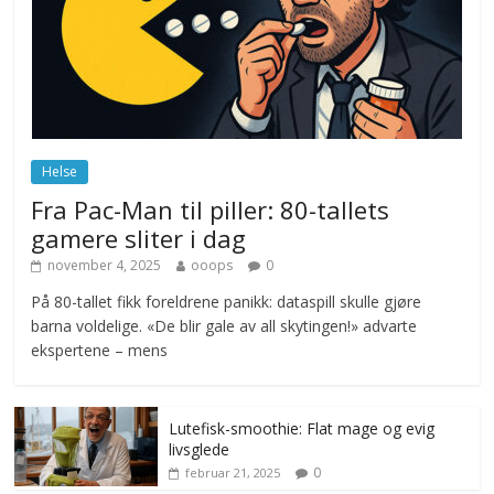
ekspert mistenker MDG
november 6, 2025
No Comments
Norge innfører nullvisjon for nedbør
juni 23, 2026
No Comments
Helse
Fra Pac-Man til piller: 80-tallets
gamere sliter i dag
november 4, 2025
ooops
0
På 80-tallet fikk foreldrene panikk: dataspill skulle gjøre
barna voldelige. «De blir gale av all skytingen!» advarte
ekspertene – mens
Lutefisk-smoothie: Flat mage og evig
livsglede
0
februar 21, 2025