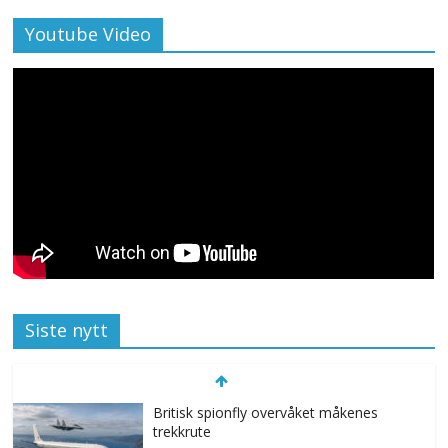
Youtube Video
Siste nytt
Britisk spionfly overvåket måkenes
trekkrute