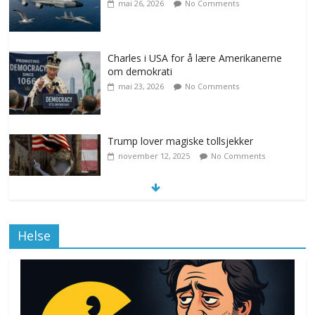
mai 26, 2026
No Comments
Charles i USA for å lære Amerikanerne
om demokrati
mai 23, 2026
No Comments
Trump lover magiske tollsjekker
november 12, 2025
No Comments
Klimakvoter løser klimakrisen i Norge
Helse
november 12, 2025
No Comments
Drone stopper flytrafikken i Stockholm,