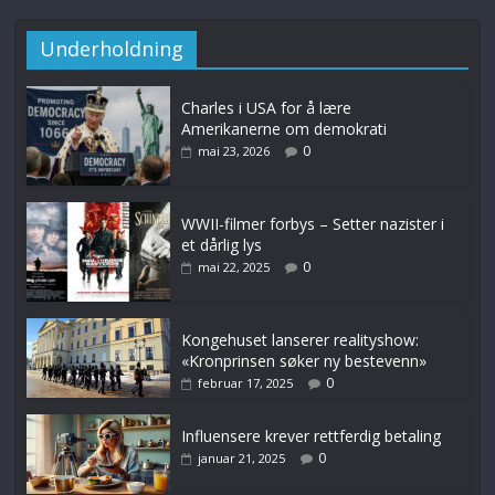
Underholdning
Charles i USA for å lære
Amerikanerne om demokrati
0
mai 23, 2026
WWII-filmer forbys – Setter nazister i
et dårlig lys
0
mai 22, 2025
Kongehuset lanserer realityshow:
«Kronprinsen søker ny bestevenn»
0
februar 17, 2025
Influensere krever rettferdig betaling
0
januar 21, 2025